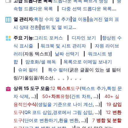
고급 드롭다운 목록
:
드롭다운 목록 빠르게 생성
|
종
속형 드롭다운 목록
|
다중 선택 드롭다운 목록
....
열 관리자
:
특정 수의 열 추가
|
열 이동
|
숨겨진 열의 표
시 상태 전환
|
범위 및 열 비교
...
주요 기능
:
그리드 포커스
|
디자인 보기
|
향상된 수
식 표시줄
|
워크북 및 시트 관리자
|
자원 라이브
러리
(자동 텍스트)
|
날짜 선택기
|
워크시트 병
합
|
암호화/셀 해독
|
목록으로 이메일 보내기
|
슈퍼 필터
|
특수 필터
(굵은 글꼴이 있는 셀 필터
링/기울임꼴/취소선。。。) 。。。
상위 15 도구 모음
:
12
텍스트
도구
(
텍스트 추가
,
특정 문
자 삭제
, ...)
|
50+
차트
유형
(
간트 차트
, ...)
|
40+ 실
용적인
수식
(
생일을 기준으로 나이 계산
, ...)
|
19
삽입
도구
(
QR 코드 삽입
,
경로에서 그림 삽입
, ...)
|
12
변환
도구
(
단어로 변환하기
,
환율 변환
, ...)
|
7
병합 및 분할