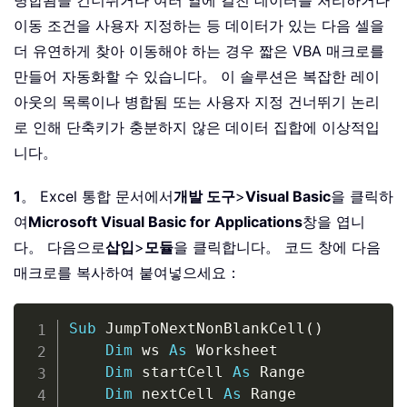
병합됨을 건너뛰거나 여러 열에 걸친 데이터를 처리하거나
이동 조건을 사용자 지정하는 등 데이터가 있는 다음 셀을
더 유연하게 찾아 이동해야 하는 경우 짧은 VBA 매크로를
만들어 자동화할 수 있습니다。 이 솔루션은 복잡한 레이
아웃의 목록이나 병합됨 또는 사용자 지정 건너뛰기 논리
로 인해 단축키가 충분하지 않은 데이터 집합에 이상적입
니다。
1
。 Excel 통합 문서에서
개발 도구
>
Visual Basic
을 클릭하
여
Microsoft Visual Basic for Applications
창을 엽니
다。 다음으로
삽입
>
모듈
을 클릭합니다。 코드 창에 다음
매크로를 복사하여 붙여넣으세요：
Copy
Sub
 JumpToNextNonBlankCell
(
)
Dim
 ws 
As
 Worksheet

Dim
 startCell 
As
 Range

Dim
 nextCell 
As
 Range
