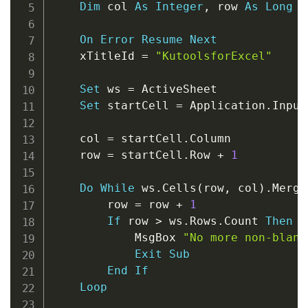
Dim
 col 
As
Integer
,
 row 
As
Long
On
Error
Resume
Next
    xTitleId 
=
"KutoolsforExcel"
Set
 ws 
=
 ActiveSheet

Set
 startCell 
=
 Application
.
Input
    col 
=
 startCell
.
Column

    row 
=
 startCell
.
Row 
+
1
Do
While
 ws
.
Cells
(
row
,
 col
)
.
Merge
        row 
=
 row 
+
1
If
 row 
>
 ws
.
Rows
.
Count 
Then
            MsgBox 
"No more non-blank
Exit
Sub
End
If
Loop