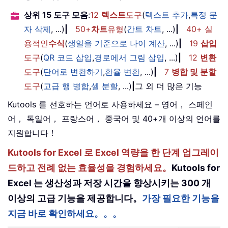
상위 15 도구 모음
:
12
텍스트
도구
(
텍스트 추가
,
특정 문
자 삭제
, ...)
|
50+
차트
유형
(
간트 차트
, ...)
|
40+ 실
용적인
수식
(
생일을 기준으로 나이 계산
, ...)
|
19
삽입
도구
(
QR 코드 삽입
,
경로에서 그림 삽입
, ...)
|
12
변환
도구
(
단어로 변환하기
,
환율 변환
, ...)
|
7
병합 및 분할
도구
(
고급 행 병합
,
셀 분할
, ...)
|
그 외 더 많은 기능
Kutools 를 선호하는 언어로 사용하세요 – 영어， 스페인
어， 독일어， 프랑스어， 중국어 및 40+개 이상의 언어를
지원합니다！
Kutools for Excel 로 Excel 역량을 한 단계 업그레이
드하고 전례 없는 효율성을 경험하세요。
Kutools for
Excel 는 생산성과 저장 시간을 향상시키는 300 개
이상의 고급 기능을 제공합니다。
가장 필요한 기능을
지금 바로 확인하세요。。。