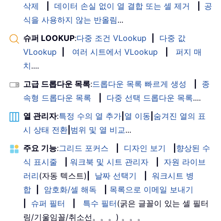
삭제
|
데이터 손실 없이 열 결합 또는 셀 제거
|
공
식을 사용하지 않는 반올림
...
슈퍼 LOOKUP
:
다중 조건 VLookup
|
다중 값
VLookup
|
여러 시트에서 VLookup
|
퍼지 매
치
....
고급 드롭다운 목록
:
드롭다운 목록 빠르게 생성
|
종
속형 드롭다운 목록
|
다중 선택 드롭다운 목록
....
열 관리자
:
특정 수의 열 추가
|
열 이동
|
숨겨진 열의 표
시 상태 전환
|
범위 및 열 비교
...
주요 기능
:
그리드 포커스
|
디자인 보기
|
향상된 수
식 표시줄
|
워크북 및 시트 관리자
|
자원 라이브
러리
(자동 텍스트)
|
날짜 선택기
|
워크시트 병
합
|
암호화/셀 해독
|
목록으로 이메일 보내기
|
슈퍼 필터
|
특수 필터
(굵은 글꼴이 있는 셀 필터
링/기울임꼴/취소선。。。) 。。。