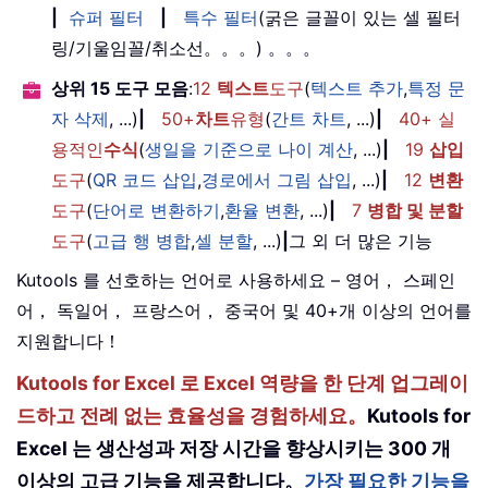
|
슈퍼 필터
|
특수 필터
(굵은 글꼴이 있는 셀 필터
링/기울임꼴/취소선。。。) 。。。
상위 15 도구 모음
:
12
텍스트
도구
(
텍스트 추가
,
특정 문
자 삭제
, ...)
|
50+
차트
유형
(
간트 차트
, ...)
|
40+ 실
용적인
수식
(
생일을 기준으로 나이 계산
, ...)
|
19
삽입
도구
(
QR 코드 삽입
,
경로에서 그림 삽입
, ...)
|
12
변환
도구
(
단어로 변환하기
,
환율 변환
, ...)
|
7
병합 및 분할
도구
(
고급 행 병합
,
셀 분할
, ...)
|
그 외 더 많은 기능
Kutools 를 선호하는 언어로 사용하세요 – 영어， 스페인
어， 독일어， 프랑스어， 중국어 및 40+개 이상의 언어를
지원합니다！
Kutools for Excel 로 Excel 역량을 한 단계 업그레이
드하고 전례 없는 효율성을 경험하세요。
Kutools for
Excel 는 생산성과 저장 시간을 향상시키는 300 개
이상의 고급 기능을 제공합니다。
가장 필요한 기능을