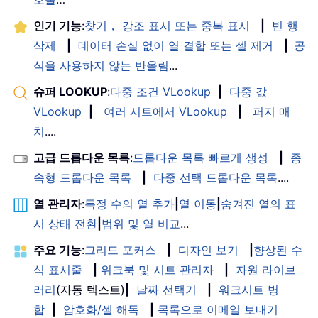
인기 기능
:
찾기， 강조 표시 또는 중복 표시
|
빈 행
삭제
|
데이터 손실 없이 열 결합 또는 셀 제거
|
공
식을 사용하지 않는 반올림
...
슈퍼 LOOKUP
:
다중 조건 VLookup
|
다중 값
VLookup
|
여러 시트에서 VLookup
|
퍼지 매
치
....
고급 드롭다운 목록
:
드롭다운 목록 빠르게 생성
|
종
속형 드롭다운 목록
|
다중 선택 드롭다운 목록
....
열 관리자
:
특정 수의 열 추가
|
열 이동
|
숨겨진 열의 표
시 상태 전환
|
범위 및 열 비교
...
주요 기능
:
그리드 포커스
|
디자인 보기
|
향상된 수
식 표시줄
|
워크북 및 시트 관리자
|
자원 라이브
러리
(자동 텍스트)
|
날짜 선택기
|
워크시트 병
합
|
암호화/셀 해독
|
목록으로 이메일 보내기