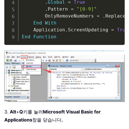
.
Global
=
True
.
Pattern 
=
"[0-9]"
        OnlyRemoveNumbers 
=
.
Replace
(
End
With
    Application
.
ScreenUpdating 
=
True
End
Function
3.
Alt
+
Q
키를 눌러
Microsoft Visual Basic for
Applications
창을 닫습니다。