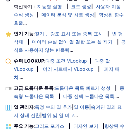
혁신하기：
지능형 실행
|
코드 생성
|
사용자 지정
수식 생성
|
데이터 분석 및 차트 생성
|
향상된 함수
호출
…
인기 기능
:
찾기， 강조 표시 또는 중복 표시
|
빈 행
삭제
|
데이터 손실 없이 열 결합 또는 셀 제거
|
공
식을 사용하지 않는 반올림
...
슈퍼 LOOKUP
:
다중 조건 VLookup
|
다중 값
VLookup
|
여러 시트에서 VLookup
|
퍼지 매
치
....
고급 드롭다운 목록
:
드롭다운 목록 빠르게 생성
|
종
속형 드롭다운 목록
|
다중 선택 드롭다운 목록
....
열 관리자
:
특정 수의 열 추가
|
열 이동
|
숨겨진 열의 표
시 상태 전환
|
범위 및 열 비교
...
주요 기능
:
그리드 포커스
|
디자인 보기
|
향상된 수