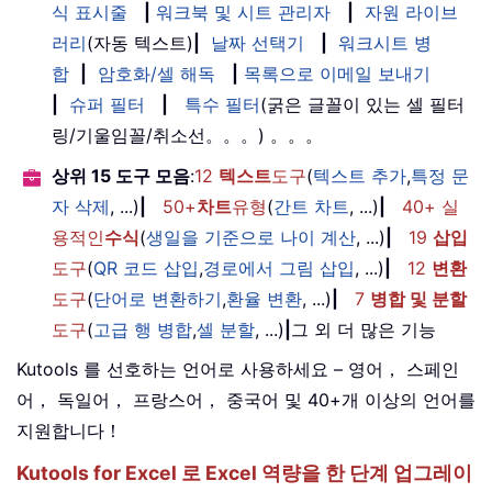
식 표시줄
|
워크북 및 시트 관리자
|
자원 라이브
러리
(자동 텍스트)
|
날짜 선택기
|
워크시트 병
합
|
암호화/셀 해독
|
목록으로 이메일 보내기
|
슈퍼 필터
|
특수 필터
(굵은 글꼴이 있는 셀 필터
링/기울임꼴/취소선。。。) 。。。
상위 15 도구 모음
:
12
텍스트
도구
(
텍스트 추가
,
특정 문
자 삭제
, ...)
|
50+
차트
유형
(
간트 차트
, ...)
|
40+ 실
용적인
수식
(
생일을 기준으로 나이 계산
, ...)
|
19
삽입
도구
(
QR 코드 삽입
,
경로에서 그림 삽입
, ...)
|
12
변환
도구
(
단어로 변환하기
,
환율 변환
, ...)
|
7
병합 및 분할
도구
(
고급 행 병합
,
셀 분할
, ...)
|
그 외 더 많은 기능
Kutools 를 선호하는 언어로 사용하세요 – 영어， 스페인
어， 독일어， 프랑스어， 중국어 및 40+개 이상의 언어를
지원합니다！
Kutools for Excel 로 Excel 역량을 한 단계 업그레이