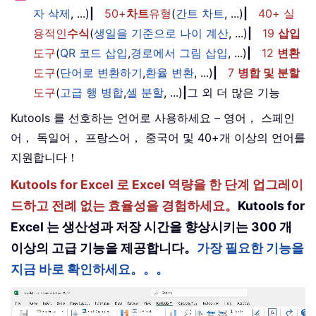
자 삭제
, ...)
|
50+
차트
유형
(
간트 차트
, ...)
|
40+ 실
용적인
수식
(
생일을 기준으로 나이 계산
, ...)
|
19
삽입
도구
(
QR 코드 삽입
,
경로에서 그림 삽입
, ...)
|
12
변환
도구
(
단어로 변환하기
,
환율 변환
, ...)
|
7
병합 및 분할
도구
(
고급 행 병합
,
셀 분할
, ...)
|
그 외 더 많은 기능
Kutools 를 선호하는 언어로 사용하세요 – 영어， 스페인
어， 독일어， 프랑스어， 중국어 및 40+개 이상의 언어를
지원합니다！
Kutools for Excel 로 Excel 역량을 한 단계 업그레이
드하고 전례 없는 효율성을 경험하세요。
Kutools for
Excel 는 생산성과 저장 시간을 향상시키는 300 개
이상의 고급 기능을 제공합니다。
가장 필요한 기능을
지금 바로 확인하세요。。。