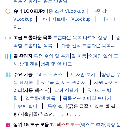
식을 사용하지 않는 반올림
...
슈퍼 LOOKUP
:
다중 조건 VLookup
|
다중 값
VLookup
|
여러 시트에서 VLookup
|
퍼지 매
치
....
고급 드롭다운 목록
:
드롭다운 목록 빠르게 생성
|
종
속형 드롭다운 목록
|
다중 선택 드롭다운 목록
....
열 관리자
:
특정 수의 열 추가
|
열 이동
|
숨겨진 열의 표
시 상태 전환
|
범위 및 열 비교
...
주요 기능
:
그리드 포커스
|
디자인 보기
|
향상된 수
식 표시줄
|
워크북 및 시트 관리자
|
자원 라이브
러리
(자동 텍스트)
|
날짜 선택기
|
워크시트 병
합
|
암호화/셀 해독
|
목록으로 이메일 보내기
|
슈퍼 필터
|
특수 필터
(굵은 글꼴이 있는 셀 필터
링/기울임꼴/취소선。。。) 。。。
상위 15 도구 모음
:
12
텍스트
도구
(
텍스트 추가
,
특정 문