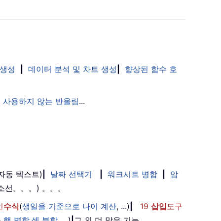
 생성
|
데이터 분석 및 차트 생성
|
향상된 함수 호
 사용하지 않는 반올림
...
(자동 텍스트)
|
날짜 선택기
|
워크시트 병합
|
암
취소선。。。) 。。。
인
수식
(
생일을 기준으로 나이 계산
, ...)
|
19
삽입
도구
 행 병합
,
셀 분할
, ...)
|
그 외 더 많은 기능