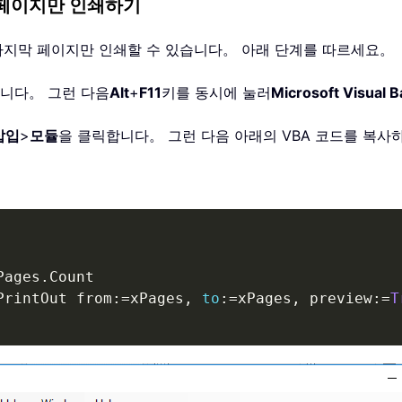
 페이지만 인쇄하기
의 마지막 페이지만 인쇄할 수 있습니다。 아래 단계를 따르세요。
엽니다。 그런 다음
Alt
+
F11
키를 동시에 눌러
Microsoft Visual B
삽입
>
모듈
을 클릭합니다。 그런 다음 아래의 VBA 코드를 복사
Pages
.
PrintOut from
:
=
xPages
,
to
:
=
xPages
,
 preview
:
=
T