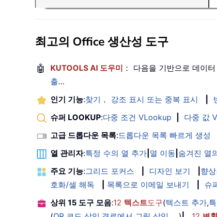
최고의 Office 생산성 도구
🤖
KUTOOLS AI 도우미
： 다음을 기반으로 데이터
출
…
인기 기능
:
찾기， 강조 표시 또는 중복 표시
|
슈퍼 LOOKUP
:
다중 조건 VLookup
|
다중 값 V
고급 드롭다운 목록
:
드롭다운 목록 빠르게 생성
열 관리자
:
특정 수의 열 추가
|
열 이동
|
숨겨진 열의
주요 기능
:
그리드 포커스
|
디자인 보기
|
향상
호화/셀 해독
|
목록으로 이메일 보내기
|
슈
상위 15 도구 모음
:
12
텍스트
도구
(
텍스트 추가
,
특
(
QR 코드 삽입
,
경로에서 그림 삽입
, ...)
|
12
변