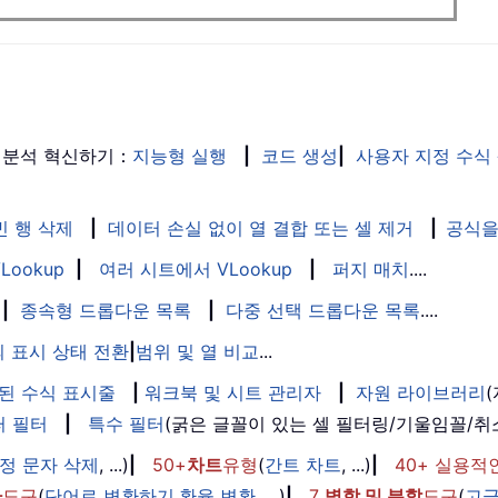
 분석 혁신하기：
지능형 실행
|
코드 생성
|
사용자 지정 수식
빈 행 삭제
|
데이터 손실 없이 열 결합 또는 셀 제거
|
공식을
Lookup
|
여러 시트에서 VLookup
|
퍼지 매치
....
|
종속형 드롭다운 목록
|
다중 선택 드롭다운 목록
....
 표시 상태 전환
|
범위 및 열 비교
...
된 수식 표시줄
|
워크북 및 시트 관리자
|
자원 라이브러리
퍼 필터
|
특수 필터
(굵은 글꼴이 있는 셀 필터링/기울임꼴/
정 문자 삭제
, ...)
|
50+
차트
유형
(
간트 차트
, ...)
|
40+ 실용적
환
도구
(
단어로 변환하기
,
환율 변환
, ...)
|
7
병합 및 분할
도구
(
고급