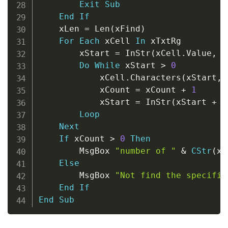
Exit
Sub
End
If
    xLen 
=
 Len
(
xFind
)
For
Each
 xCell 
In
 xTxtRg

        xStart 
=
 InStr
(
xCell
.
Value
,
 x
Do
While
 xStart 
>
0
            xCell
.
Characters
(
xStart
,
 
            xCount 
=
 xCount 
+
1
            xStart 
=
 InStr
(
xStart 
+
 x
Loop
Next
If
 xCount 
>
0
Then
        MsgBox 
"number of "
&
CStr
(
xC
Else
        MsgBox 
"Not find the specific
End
If
End
Sub