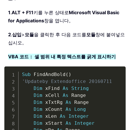
1
.
ALT + F11
키를 누른 상태로
Microsoft Visual Basic
for Applications
창을 엽니다。
2
.
삽입
>
모듈
을 클릭한 후 다음 코드를
모듈
창에 붙여넣으
십시오。
VBA 코드： 셀 범위 내 특정 텍스트를 굵게 표시하기
Copy
Sub
 FindAndBold
(
)
'Updateby Extendoffice 20160711
Dim
 xFind 
As
String
Dim
 xCell 
As
 Range

Dim
 xTxtRg 
As
 Range

Dim
 xCount 
As
Long
Dim
 xLen 
As
Integer
Dim
 xStart 
As
Integer