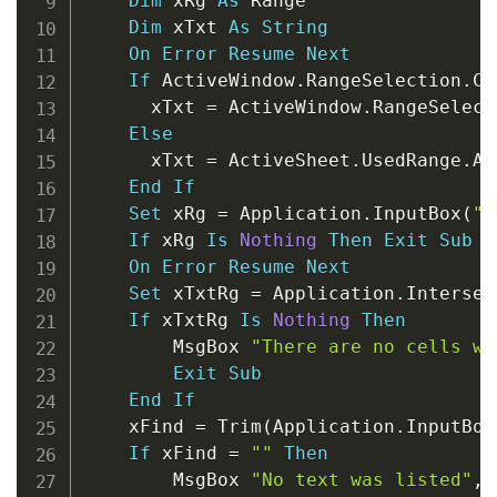
Dim
 xRg 
As
 Range

Dim
 xTxt 
As
String
On
Error
Resume
Next
If
 ActiveWindow
.
RangeSelection
.
Co
      xTxt 
=
 ActiveWindow
.
RangeSelect
Else
      xTxt 
=
 ActiveSheet
.
UsedRange
.
Ad
End
If
Set
 xRg 
=
 Application
.
InputBox
(
"P
If
 xRg 
Is
Nothing
Then
Exit
Sub
On
Error
Resume
Next
Set
 xTxtRg 
=
 Application
.
Intersec
If
 xTxtRg 
Is
Nothing
Then
        MsgBox 
"There are no cells wi
Exit
Sub
End
If
    xFind 
=
 Trim
(
Application
.
InputBox
If
 xFind 
=
""
Then
        MsgBox 
"No text was listed"
,
 