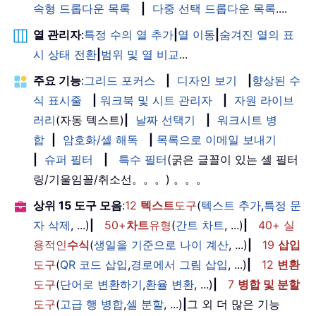
속형 드롭다운 목록
|
다중 선택 드롭다운 목록
....
열 관리자
:
특정 수의 열 추가
|
열 이동
|
숨겨진 열의 표
시 상태 전환
|
범위 및 열 비교
...
주요 기능
:
그리드 포커스
|
디자인 보기
|
향상된 수
식 표시줄
|
워크북 및 시트 관리자
|
자원 라이브
러리
(자동 텍스트)
|
날짜 선택기
|
워크시트 병
합
|
암호화/셀 해독
|
목록으로 이메일 보내기
|
슈퍼 필터
|
특수 필터
(굵은 글꼴이 있는 셀 필터
링/기울임꼴/취소선。。。) 。。。
상위 15 도구 모음
:
12
텍스트
도구
(
텍스트 추가
,
특정 문
자 삭제
, ...)
|
50+
차트
유형
(
간트 차트
, ...)
|
40+ 실
용적인
수식
(
생일을 기준으로 나이 계산
, ...)
|
19
삽입
도구
(
QR 코드 삽입
,
경로에서 그림 삽입
, ...)
|
12
변환
도구
(
단어로 변환하기
,
환율 변환
, ...)
|
7
병합 및 분할
도구
(
고급 행 병합
,
셀 분할
, ...)
|
그 외 더 많은 기능