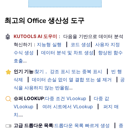
최고의 Office 생산성 도구
🤖
KUTOOLS AI 도우미
： 다음을 기반으로 데이터 분석
혁신하기：
지능형 실행
|
코드 생성
|
사용자 지정
수식 생성
|
데이터 분석 및 차트 생성
|
향상된 함수
호출
…
인기 기능
:
찾기， 강조 표시 또는 중복 표시
|
빈 행
삭제
|
데이터 손실 없이 열 결합 또는 셀 제거
|
공
식을 사용하지 않는 반올림
...
슈퍼 LOOKUP
:
다중 조건 VLookup
|
다중 값
VLookup
|
여러 시트에서 VLookup
|
퍼지 매
치
....
고급 드롭다운 목록
:
드롭다운 목록 빠르게 생성
|
종