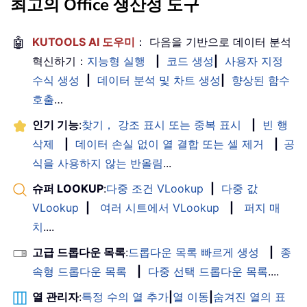
최고의 Office 생산성 도구
🤖
KUTOOLS AI 도우미
： 다음을 기반으로 데이터 분석
혁신하기：
지능형 실행
|
코드 생성
|
사용자 지정
수식 생성
|
데이터 분석 및 차트 생성
|
향상된 함수
호출
…
인기 기능
:
찾기， 강조 표시 또는 중복 표시
|
빈 행
삭제
|
데이터 손실 없이 열 결합 또는 셀 제거
|
공
식을 사용하지 않는 반올림
...
슈퍼 LOOKUP
:
다중 조건 VLookup
|
다중 값
VLookup
|
여러 시트에서 VLookup
|
퍼지 매
치
....
고급 드롭다운 목록
:
드롭다운 목록 빠르게 생성
|
종
속형 드롭다운 목록
|
다중 선택 드롭다운 목록
....
열 관리자
:
특정 수의 열 추가
|
열 이동
|
숨겨진 열의 표