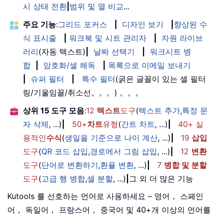
시 상태 전환
|
범위 및 열 비교
...
주요 기능
:
그리드 포커스
|
디자인 보기
|
향상된 수
식 표시줄
|
워크북 및 시트 관리자
|
자원 라이브
러리
(자동 텍스트)
|
날짜 선택기
|
워크시트 병
합
|
암호화/셀 해독
|
목록으로 이메일 보내기
|
슈퍼 필터
|
특수 필터
(굵은 글꼴이 있는 셀 필터
링/기울임꼴/취소선。。。) 。。。
상위 15 도구 모음
:
12
텍스트
도구
(
텍스트 추가
,
특정 문
자 삭제
, ...)
|
50+
차트
유형
(
간트 차트
, ...)
|
40+ 실
용적인
수식
(
생일을 기준으로 나이 계산
, ...)
|
19
삽입
도구
(
QR 코드 삽입
,
경로에서 그림 삽입
, ...)
|
12
변환
도구
(
단어로 변환하기
,
환율 변환
, ...)
|
7
병합 및 분할
도구
(
고급 행 병합
,
셀 분할
, ...)
|
그 외 더 많은 기능
Kutools 를 선호하는 언어로 사용하세요 – 영어， 스페인
어， 독일어， 프랑스어， 중국어 및 40+개 이상의 언어를