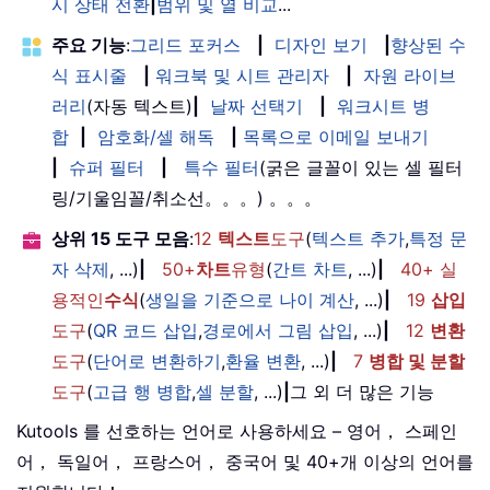
시 상태 전환
|
범위 및 열 비교
...
주요 기능
:
그리드 포커스
|
디자인 보기
|
향상된 수
식 표시줄
|
워크북 및 시트 관리자
|
자원 라이브
러리
(자동 텍스트)
|
날짜 선택기
|
워크시트 병
합
|
암호화/셀 해독
|
목록으로 이메일 보내기
|
슈퍼 필터
|
특수 필터
(굵은 글꼴이 있는 셀 필터
링/기울임꼴/취소선。。。) 。。。
상위 15 도구 모음
:
12
텍스트
도구
(
텍스트 추가
,
특정 문
자 삭제
, ...)
|
50+
차트
유형
(
간트 차트
, ...)
|
40+ 실
용적인
수식
(
생일을 기준으로 나이 계산
, ...)
|
19
삽입
도구
(
QR 코드 삽입
,
경로에서 그림 삽입
, ...)
|
12
변환
도구
(
단어로 변환하기
,
환율 변환
, ...)
|
7
병합 및 분할
도구
(
고급 행 병합
,
셀 분할
, ...)
|
그 외 더 많은 기능
Kutools 를 선호하는 언어로 사용하세요 – 영어， 스페인
어， 독일어， 프랑스어， 중국어 및 40+개 이상의 언어를