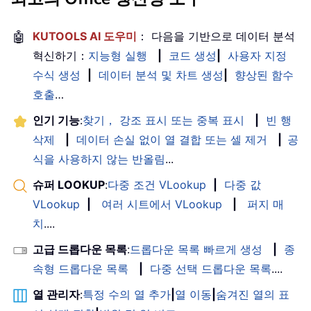
🤖
KUTOOLS AI 도우미
： 다음을 기반으로 데이터 분석
혁신하기：
지능형 실행
|
코드 생성
|
사용자 지정
수식 생성
|
데이터 분석 및 차트 생성
|
향상된 함수
호출
…
인기 기능
:
찾기， 강조 표시 또는 중복 표시
|
빈 행
삭제
|
데이터 손실 없이 열 결합 또는 셀 제거
|
공
식을 사용하지 않는 반올림
...
슈퍼 LOOKUP
:
다중 조건 VLookup
|
다중 값
VLookup
|
여러 시트에서 VLookup
|
퍼지 매
치
....
고급 드롭다운 목록
:
드롭다운 목록 빠르게 생성
|
종
속형 드롭다운 목록
|
다중 선택 드롭다운 목록
....
열 관리자
:
특정 수의 열 추가
|
열 이동
|
숨겨진 열의 표