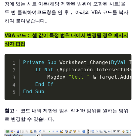
창에 있는 시트 이름(해당 제한된 범위이 포함된 시트)을
두 번 클릭하여
코드
창을 연 후， 아래의 VBA 코드를 복사
하여 붙여넣습니다。
VBA 코드： 셀 값이 특정 범위 내에서 변경될 경우 메시지
상자 팝업
Copy
Private
Sub
 Worksheet_Change
(
ByVal
 Ta
If
Not
(
Application
.
Intersect
(
Ran
        MsgBox 
"Cell "
&
 Target
.
Addre
End
If
End
Sub
참고
： 코드 내의 제한된 범위 A1:E19 범위를 원하는 범위
로 변경할 수 있습니다。