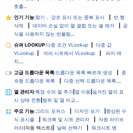
호출
…
인기 기능
:
찾기， 강조 표시 또는 중복 표시
|
빈 행
삭제
|
데이터 손실 없이 열 결합 또는 셀 제거
|
공
식을 사용하지 않는 반올림
...
슈퍼 LOOKUP
:
다중 조건 VLookup
|
다중 값
VLookup
|
여러 시트에서 VLookup
|
퍼지 매
치
....
고급 드롭다운 목록
:
드롭다운 목록 빠르게 생성
|
종
속형 드롭다운 목록
|
다중 선택 드롭다운 목록
....
열 관리자
:
특정 수의 열 추가
|
열 이동
|
숨겨진 열의 표
시 상태 전환
|
범위 및 열 비교
...
주요 기능
:
그리드 포커스
|
디자인 보기
|
향상된 수
식 표시줄
|
워크북 및 시트 관리자
|
자원 라이브
러리
(자동 텍스트)
|
날짜 선택기
|
워크시트 병