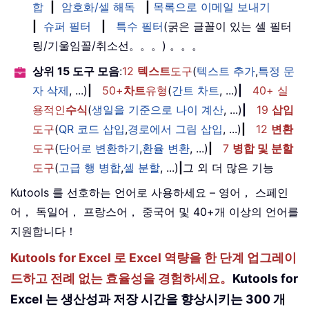
합
|
암호화/셀 해독
|
목록으로 이메일 보내기
|
슈퍼 필터
|
특수 필터
(굵은 글꼴이 있는 셀 필터
링/기울임꼴/취소선。。。) 。。。
상위 15 도구 모음
:
12
텍스트
도구
(
텍스트 추가
,
특정 문
자 삭제
, ...)
|
50+
차트
유형
(
간트 차트
, ...)
|
40+ 실
용적인
수식
(
생일을 기준으로 나이 계산
, ...)
|
19
삽입
도구
(
QR 코드 삽입
,
경로에서 그림 삽입
, ...)
|
12
변환
도구
(
단어로 변환하기
,
환율 변환
, ...)
|
7
병합 및 분할
도구
(
고급 행 병합
,
셀 분할
, ...)
|
그 외 더 많은 기능
Kutools 를 선호하는 언어로 사용하세요 – 영어， 스페인
어， 독일어， 프랑스어， 중국어 및 40+개 이상의 언어를
지원합니다！
Kutools for Excel 로 Excel 역량을 한 단계 업그레이
드하고 전례 없는 효율성을 경험하세요。
Kutools for
Excel 는 생산성과 저장 시간을 향상시키는 300 개