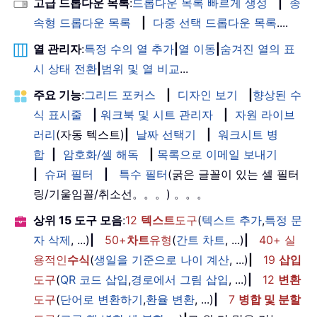
고급 드롭다운 목록
:
드롭다운 목록 빠르게 생성
|
종
속형 드롭다운 목록
|
다중 선택 드롭다운 목록
....
열 관리자
:
특정 수의 열 추가
|
열 이동
|
숨겨진 열의 표
시 상태 전환
|
범위 및 열 비교
...
주요 기능
:
그리드 포커스
|
디자인 보기
|
향상된 수
식 표시줄
|
워크북 및 시트 관리자
|
자원 라이브
러리
(자동 텍스트)
|
날짜 선택기
|
워크시트 병
합
|
암호화/셀 해독
|
목록으로 이메일 보내기
|
슈퍼 필터
|
특수 필터
(굵은 글꼴이 있는 셀 필터
링/기울임꼴/취소선。。。) 。。。
상위 15 도구 모음
:
12
텍스트
도구
(
텍스트 추가
,
특정 문
자 삭제
, ...)
|
50+
차트
유형
(
간트 차트
, ...)
|
40+ 실
용적인
수식
(
생일을 기준으로 나이 계산
, ...)
|
19
삽입
도구
(
QR 코드 삽입
,
경로에서 그림 삽입
, ...)
|
12
변환
도구
(
단어로 변환하기
,
환율 변환
, ...)
|
7
병합 및 분할