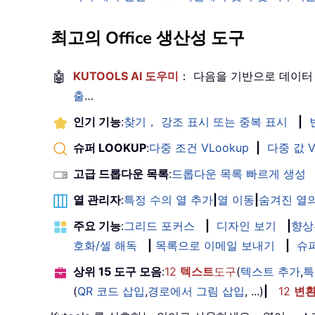
최고의 Office 생산성 도구
🤖
KUTOOLS AI 도우미
： 다음을 기반으로 데이터
출
…
인기 기능
:
찾기， 강조 표시 또는 중복 표시
|
슈퍼 LOOKUP
:
다중 조건 VLookup
|
다중 값 V
고급 드롭다운 목록
:
드롭다운 목록 빠르게 생성
열 관리자
:
특정 수의 열 추가
|
열 이동
|
숨겨진 열의
주요 기능
:
그리드 포커스
|
디자인 보기
|
향상
호화/셀 해독
|
목록으로 이메일 보내기
|
슈
상위 15 도구 모음
:
12
텍스트
도구
(
텍스트 추가
,
특
(
QR 코드 삽입
,
경로에서 그림 삽입
, ...)
|
12
변