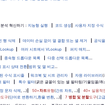
 분석 혁신하기：
지능형 실행
|
코드 생성
|
사용자 지정 수식
빈 행 삭제
|
데이터 손실 없이 열 결합 또는 셀 제거
|
공식을
Lookup
|
여러 시트에서 VLookup
|
퍼지 매치
....
|
종속형 드롭다운 목록
|
다중 선택 드롭다운 목록
....
 표시 상태 전환
|
범위 및 열 비교
...
된 수식 표시줄
|
워크북 및 시트 관리자
|
자원 라이브러리
퍼 필터
|
특수 필터
(굵은 글꼴이 있는 셀 필터링/기울임꼴/
정 문자 삭제
, ...)
|
50+
차트
유형
(
간트 차트
, ...)
|
40+ 실용적
환
도구
(
단어로 변환하기
,
환율 변환
, ...)
|
7
병합 및 분할
도구
(
고급