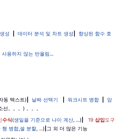
 생성
|
데이터 분석 및 차트 생성
|
향상된 함수 호
 사용하지 않는 반올림
...
(자동 텍스트)
|
날짜 선택기
|
워크시트 병합
|
암
취소선。。。) 。。。
인
수식
(
생일을 기준으로 나이 계산
, ...)
|
19
삽입
도구
 행 병합
,
셀 분할
, ...)
|
그 외 더 많은 기능