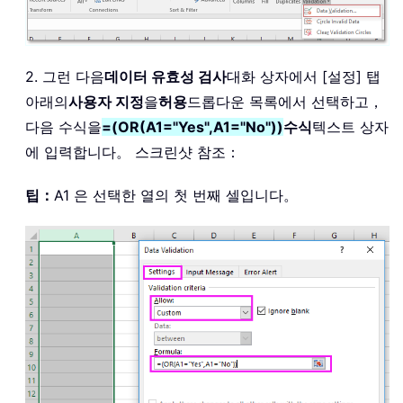
2. 그런 다음
데이터 유효성 검사
대화 상자에서 [설정] 탭
아래의
사용자 지정
을
허용
드롭다운 목록에서 선택하고，
다음 수식을
=(OR(A1="Yes",A1="No"))
수식
텍스트 상자
에 입력합니다。 스크린샷 참조：
팁：
A1 은 선택한 열의 첫 번째 셀입니다。