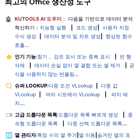
최고의 Office 생산성 도구
🤖
KUTOOLS AI 도우미
： 다음을 기반으로 데이터 분석
혁신하기：
지능형 실행
|
코드 생성
|
사용자 지정
수식 생성
|
데이터 분석 및 차트 생성
|
향상된 함수
호출
…
인기 기능
:
찾기， 강조 표시 또는 중복 표시
|
빈 행
삭제
|
데이터 손실 없이 열 결합 또는 셀 제거
|
공
식을 사용하지 않는 반올림
...
슈퍼 LOOKUP
:
다중 조건 VLookup
|
다중 값
VLookup
|
여러 시트에서 VLookup
|
퍼지 매
치
....
고급 드롭다운 목록
:
드롭다운 목록 빠르게 생성
|
종
속형 드롭다운 목록
|
다중 선택 드롭다운 목록
....
열 관리자
:
특정 수의 열 추가
|
열 이동
|
숨겨진 열의 표