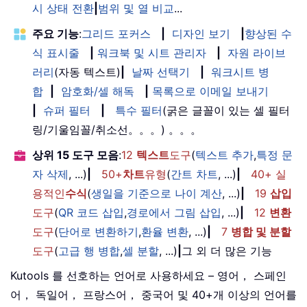
시 상태 전환
|
범위 및 열 비교
...
주요 기능
:
그리드 포커스
|
디자인 보기
|
향상된 수
식 표시줄
|
워크북 및 시트 관리자
|
자원 라이브
러리
(자동 텍스트)
|
날짜 선택기
|
워크시트 병
합
|
암호화/셀 해독
|
목록으로 이메일 보내기
|
슈퍼 필터
|
특수 필터
(굵은 글꼴이 있는 셀 필터
링/기울임꼴/취소선。。。) 。。。
상위 15 도구 모음
:
12
텍스트
도구
(
텍스트 추가
,
특정 문
자 삭제
, ...)
|
50+
차트
유형
(
간트 차트
, ...)
|
40+ 실
용적인
수식
(
생일을 기준으로 나이 계산
, ...)
|
19
삽입
도구
(
QR 코드 삽입
,
경로에서 그림 삽입
, ...)
|
12
변환
도구
(
단어로 변환하기
,
환율 변환
, ...)
|
7
병합 및 분할
도구
(
고급 행 병합
,
셀 분할
, ...)
|
그 외 더 많은 기능
Kutools 를 선호하는 언어로 사용하세요 – 영어， 스페인
어， 독일어， 프랑스어， 중국어 및 40+개 이상의 언어를