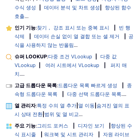
수식 생성
|
데이터 분석 및 차트 생성
|
향상된 함수
호출
…
인기 기능
:
찾기， 강조 표시 또는 중복 표시
|
빈 행
삭제
|
데이터 손실 없이 열 결합 또는 셀 제거
|
공
식을 사용하지 않는 반올림
...
슈퍼 LOOKUP
:
다중 조건 VLookup
|
다중 값
VLookup
|
여러 시트에서 VLookup
|
퍼지 매
치
....
고급 드롭다운 목록
:
드롭다운 목록 빠르게 생성
|
종
속형 드롭다운 목록
|
다중 선택 드롭다운 목록
....
열 관리자
:
특정 수의 열 추가
|
열 이동
|
숨겨진 열의 표
시 상태 전환
|
범위 및 열 비교
...
주요 기능
:
그리드 포커스
|
디자인 보기
|
향상된 수
식 표시줄
|
워크북 및 시트 관리자
|
자원 라이브