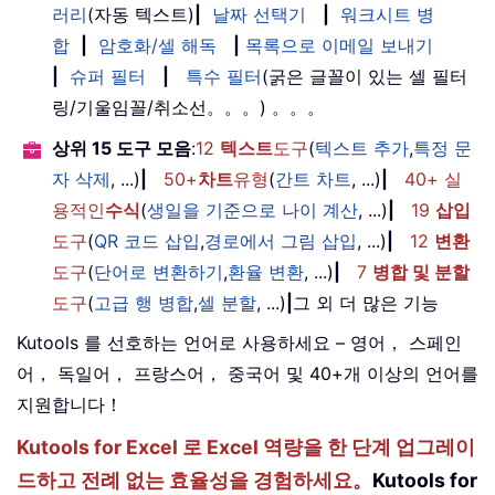
러리
(자동 텍스트)
|
날짜 선택기
|
워크시트 병
합
|
암호화/셀 해독
|
목록으로 이메일 보내기
|
슈퍼 필터
|
특수 필터
(굵은 글꼴이 있는 셀 필터
링/기울임꼴/취소선。。。) 。。。
상위 15 도구 모음
:
12
텍스트
도구
(
텍스트 추가
,
특정 문
자 삭제
, ...)
|
50+
차트
유형
(
간트 차트
, ...)
|
40+ 실
용적인
수식
(
생일을 기준으로 나이 계산
, ...)
|
19
삽입
도구
(
QR 코드 삽입
,
경로에서 그림 삽입
, ...)
|
12
변환
도구
(
단어로 변환하기
,
환율 변환
, ...)
|
7
병합 및 분할
도구
(
고급 행 병합
,
셀 분할
, ...)
|
그 외 더 많은 기능
Kutools 를 선호하는 언어로 사용하세요 – 영어， 스페인
어， 독일어， 프랑스어， 중국어 및 40+개 이상의 언어를
지원합니다！
Kutools for Excel 로 Excel 역량을 한 단계 업그레이
드하고 전례 없는 효율성을 경험하세요。
Kutools for