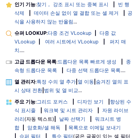
인기 기능
:
찾기， 강조 표시 또는 중복 표시
|
빈 행
삭제
|
데이터 손실 없이 열 결합 또는 셀 제거
|
공
식을 사용하지 않는 반올림
...
슈퍼 LOOKUP
:
다중 조건 VLookup
|
다중 값
VLookup
|
여러 시트에서 VLookup
|
퍼지 매
치
....
고급 드롭다운 목록
:
드롭다운 목록 빠르게 생성
|
종
속형 드롭다운 목록
|
다중 선택 드롭다운 목록
....
열 관리자
:
특정 수의 열 추가
|
열 이동
|
숨겨진 열의 표
시 상태 전환
|
범위 및 열 비교
...
주요 기능
:
그리드 포커스
|
디자인 보기
|
향상된 수
식 표시줄
|
워크북 및 시트 관리자
|
자원 라이브
러리
(자동 텍스트)
|
날짜 선택기
|
워크시트 병
합
|
암호화/셀 해독
|
목록으로 이메일 보내기
|
슈퍼 필터
|
특수 필터
(굵은 글꼴이 있는 셀 필터