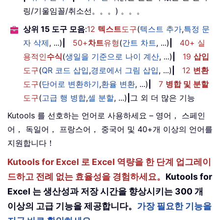
링/기울임꼴/취소선。。。) 。。。
상위 15 도구 모음
:
12
텍스트
도구
(
텍스트 추가
,
특정 문
자 삭제
, ...)
|
50+
차트
유형
(
간트 차트
, ...)
|
40+ 실
용적인
수식
(
생일을 기준으로 나이 계산
, ...)
|
19
삽입
도구
(
QR 코드 삽입
,
경로에서 그림 삽입
, ...)
|
12
변환
도구
(
단어로 변환하기
,
환율 변환
, ...)
|
7
병합 및 분할
도구
(
고급 행 병합
,
셀 분할
, ...)
|
그 외 더 많은 기능
Kutools 를 선호하는 언어로 사용하세요 – 영어， 스페인
어， 독일어， 프랑스어， 중국어 및 40+개 이상의 언어를
지원합니다！
Kutools for Excel 로 Excel 역량을 한 단계 업그레이
드하고 전례 없는 효율성을 경험하세요。
Kutools for
Excel 는 생산성과 저장 시간을 향상시키는 300 개
이상의 고급 기능을 제공합니다。
가장 필요한 기능을