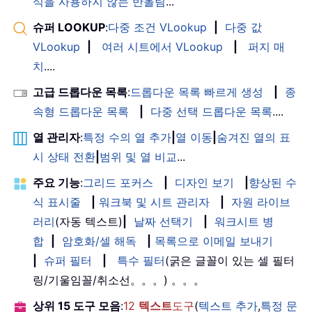
식을 사용하지 않는 반올림
...
슈퍼 LOOKUP
:
다중 조건 VLookup
|
다중 값
VLookup
|
여러 시트에서 VLookup
|
퍼지 매
치
....
고급 드롭다운 목록
:
드롭다운 목록 빠르게 생성
|
종
속형 드롭다운 목록
|
다중 선택 드롭다운 목록
....
열 관리자
:
특정 수의 열 추가
|
열 이동
|
숨겨진 열의 표
시 상태 전환
|
범위 및 열 비교
...
주요 기능
:
그리드 포커스
|
디자인 보기
|
향상된 수
식 표시줄
|
워크북 및 시트 관리자
|
자원 라이브
러리
(자동 텍스트)
|
날짜 선택기
|
워크시트 병
합
|
암호화/셀 해독
|
목록으로 이메일 보내기
|
슈퍼 필터
|
특수 필터
(굵은 글꼴이 있는 셀 필터
링/기울임꼴/취소선。。。) 。。。
상위 15 도구 모음
:
12
텍스트
도구
(
텍스트 추가
,
특정 문