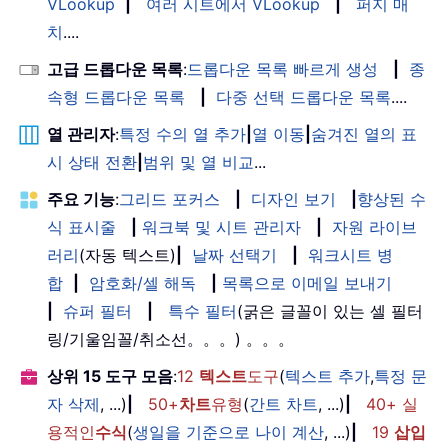
VLookup
|
여러 시트에서 VLookup
|
퍼지 매
치
....
고급 드롭다운 목록
:
드롭다운 목록 빠르게 생성
|
종
속형 드롭다운 목록
|
다중 선택 드롭다운 목록
....
열 관리자
:
특정 수의 열 추가
|
열 이동
|
숨겨진 열의 표
시 상태 전환
|
범위 및 열 비교
...
주요 기능
:
그리드 포커스
|
디자인 보기
|
향상된 수
식 표시줄
|
워크북 및 시트 관리자
|
자원 라이브
러리
(자동 텍스트)
|
날짜 선택기
|
워크시트 병
합
|
암호화/셀 해독
|
목록으로 이메일 보내기
|
슈퍼 필터
|
특수 필터
(굵은 글꼴이 있는 셀 필터
링/기울임꼴/취소선。。。) 。。。
상위 15 도구 모음
:
12
텍스트
도구
(
텍스트 추가
,
특정 문
자 삭제
, ...)
|
50+
차트
유형
(
간트 차트
, ...)
|
40+ 실
용적인
수식
(
생일을 기준으로 나이 계산
, ...)
|
19
삽입