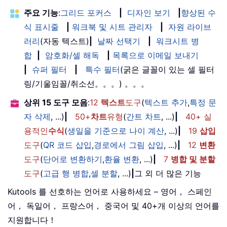
주요 기능
:
그리드 포커스
|
디자인 보기
|
향상된 수
식 표시줄
|
워크북 및 시트 관리자
|
자원 라이브
러리
(자동 텍스트)
|
날짜 선택기
|
워크시트 병
합
|
암호화/셀 해독
|
목록으로 이메일 보내기
|
슈퍼 필터
|
특수 필터
(굵은 글꼴이 있는 셀 필터
링/기울임꼴/취소선。。。) 。。。
상위 15 도구 모음
:
12
텍스트
도구
(
텍스트 추가
,
특정 문
자 삭제
, ...)
|
50+
차트
유형
(
간트 차트
, ...)
|
40+ 실
용적인
수식
(
생일을 기준으로 나이 계산
, ...)
|
19
삽입
도구
(
QR 코드 삽입
,
경로에서 그림 삽입
, ...)
|
12
변환
도구
(
단어로 변환하기
,
환율 변환
, ...)
|
7
병합 및 분할
도구
(
고급 행 병합
,
셀 분할
, ...)
|
그 외 더 많은 기능
Kutools 를 선호하는 언어로 사용하세요 – 영어， 스페인
어， 독일어， 프랑스어， 중국어 및 40+개 이상의 언어를
지원합니다！