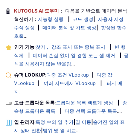
🤖
KUTOOLS AI 도우미
： 다음을 기반으로 데이터 분석
혁신하기：
지능형 실행
|
코드 생성
|
사용자 지정
수식 생성
|
데이터 분석 및 차트 생성
|
향상된 함수
호출
…
인기 기능
:
찾기， 강조 표시 또는 중복 표시
|
빈 행
삭제
|
데이터 손실 없이 열 결합 또는 셀 제거
|
공
식을 사용하지 않는 반올림
...
슈퍼 LOOKUP
:
다중 조건 VLookup
|
다중 값
VLookup
|
여러 시트에서 VLookup
|
퍼지 매
치
....
고급 드롭다운 목록
:
드롭다운 목록 빠르게 생성
|
종
속형 드롭다운 목록
|
다중 선택 드롭다운 목록
....
열 관리자
:
특정 수의 열 추가
|
열 이동
|
숨겨진 열의 표
시 상태 전환
|
범위 및 열 비교
...