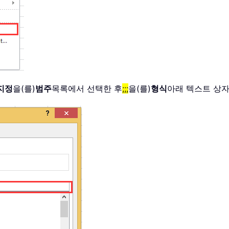
지정
을(를)
범주
목록에서 선택한 후
;;;
을(를)
형식
아래 텍스트 상