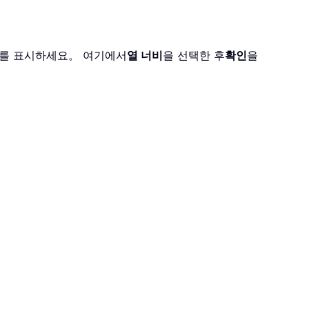
를 표시하세요。 여기에서
열 너비
을 선택한 후
확인
을