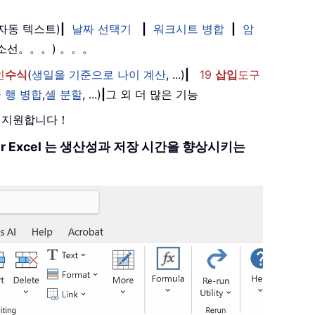
(자동 텍스트)
|
날짜 선택기
|
워크시트 병합
|
암
취소선。。。) 。。。
인
수식
(
생일을 기준으로 나이 계산
, ...)
|
19
삽입
도구
 행 병합
,
셀 분할
, ...)
|
그 외 더 많은 기능
를 지원합니다！
 for Excel 는 생산성과 저장 시간을 향상시키는