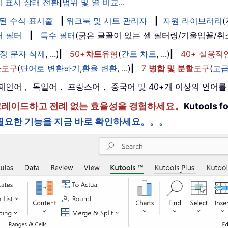
 표시 상태 전환
|
범위 및 열 비교
...
된 수식 표시줄
|
워크북 및 시트 관리자
|
자원 라이브러리
퍼 필터
|
특수 필터
(굵은 글꼴이 있는 셀 필터링/기울임꼴/
정 문자 삭제
, ...)
|
50+
차트
유형
(
간트 차트
, ...)
|
40+ 실용적
환
도구
(
단어로 변환하기
,
환율 변환
, ...)
|
7
병합 및 분할
도구
(
고급
， 스페인어， 독일어， 프랑스어， 중국어 및 40+개 이상의 언어
한 단계 업그레이드하고 전례 없는 효율성을 경험하세요。
Kutools
필요한 기능을 지금 바로 확인하세요。。。