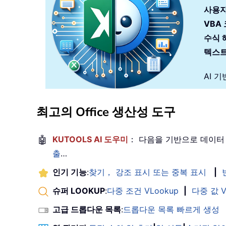
사용자
VBA
수식 
텍스트
AI 
최고의 Office 생산성 도구
🤖
KUTOOLS AI 도우미
： 다음을 기반으로 데이터
출
…
인기 기능
:
찾기， 강조 표시 또는 중복 표시
|
슈퍼 LOOKUP
:
다중 조건 VLookup
|
다중 값 V
고급 드롭다운 목록
:
드롭다운 목록 빠르게 생성