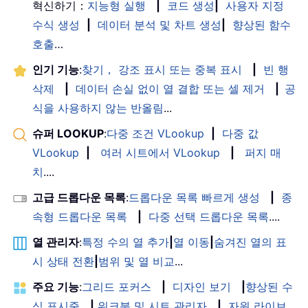
혁신하기：
지능형 실행
|
코드 생성
|
사용자 지정
수식 생성
|
데이터 분석 및 차트 생성
|
향상된 함수
호출
…
인기 기능
:
찾기， 강조 표시 또는 중복 표시
|
빈 행
삭제
|
데이터 손실 없이 열 결합 또는 셀 제거
|
공
식을 사용하지 않는 반올림
...
슈퍼 LOOKUP
:
다중 조건 VLookup
|
다중 값
VLookup
|
여러 시트에서 VLookup
|
퍼지 매
치
....
고급 드롭다운 목록
:
드롭다운 목록 빠르게 생성
|
종
속형 드롭다운 목록
|
다중 선택 드롭다운 목록
....
열 관리자
:
특정 수의 열 추가
|
열 이동
|
숨겨진 열의 표
시 상태 전환
|
범위 및 열 비교
...
주요 기능
:
그리드 포커스
|
디자인 보기
|
향상된 수
식 표시줄
|
워크북 및 시트 관리자
|
자원 라이브