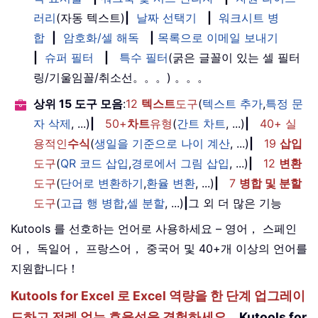
러리
(자동 텍스트)
|
날짜 선택기
|
워크시트 병
합
|
암호화/셀 해독
|
목록으로 이메일 보내기
|
슈퍼 필터
|
특수 필터
(굵은 글꼴이 있는 셀 필터
링/기울임꼴/취소선。。。) 。。。
상위 15 도구 모음
:
12
텍스트
도구
(
텍스트 추가
,
특정 문
자 삭제
, ...)
|
50+
차트
유형
(
간트 차트
, ...)
|
40+ 실
용적인
수식
(
생일을 기준으로 나이 계산
, ...)
|
19
삽입
도구
(
QR 코드 삽입
,
경로에서 그림 삽입
, ...)
|
12
변환
도구
(
단어로 변환하기
,
환율 변환
, ...)
|
7
병합 및 분할
도구
(
고급 행 병합
,
셀 분할
, ...)
|
그 외 더 많은 기능
Kutools 를 선호하는 언어로 사용하세요 – 영어， 스페인
어， 독일어， 프랑스어， 중국어 및 40+개 이상의 언어를
지원합니다！
Kutools for Excel 로 Excel 역량을 한 단계 업그레이
드하고 전례 없는 효율성을 경험하세요。
Kutools for