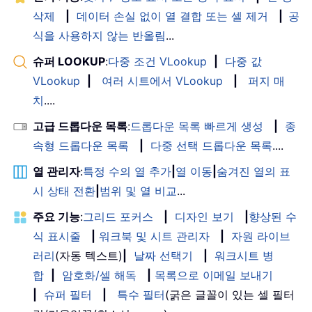
삭제
|
데이터 손실 없이 열 결합 또는 셀 제거
|
공
식을 사용하지 않는 반올림
...
슈퍼 LOOKUP
:
다중 조건 VLookup
|
다중 값
VLookup
|
여러 시트에서 VLookup
|
퍼지 매
치
....
고급 드롭다운 목록
:
드롭다운 목록 빠르게 생성
|
종
속형 드롭다운 목록
|
다중 선택 드롭다운 목록
....
열 관리자
:
특정 수의 열 추가
|
열 이동
|
숨겨진 열의 표
시 상태 전환
|
범위 및 열 비교
...
주요 기능
:
그리드 포커스
|
디자인 보기
|
향상된 수
식 표시줄
|
워크북 및 시트 관리자
|
자원 라이브
러리
(자동 텍스트)
|
날짜 선택기
|
워크시트 병
합
|
암호화/셀 해독
|
목록으로 이메일 보내기
|
슈퍼 필터
|
특수 필터
(굵은 글꼴이 있는 셀 필터