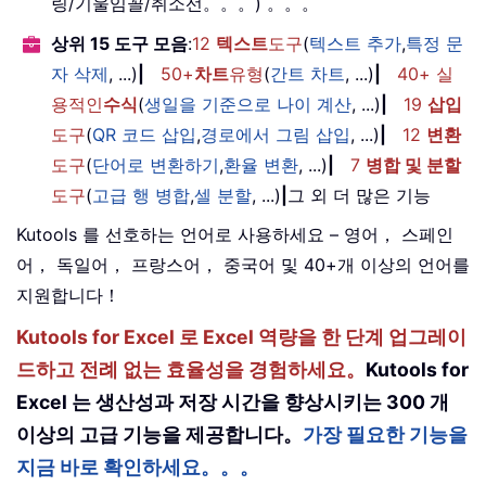
링/기울임꼴/취소선。。。) 。。。
상위 15 도구 모음
:
12
텍스트
도구
(
텍스트 추가
,
특정 문
자 삭제
, ...)
|
50+
차트
유형
(
간트 차트
, ...)
|
40+ 실
용적인
수식
(
생일을 기준으로 나이 계산
, ...)
|
19
삽입
도구
(
QR 코드 삽입
,
경로에서 그림 삽입
, ...)
|
12
변환
도구
(
단어로 변환하기
,
환율 변환
, ...)
|
7
병합 및 분할
도구
(
고급 행 병합
,
셀 분할
, ...)
|
그 외 더 많은 기능
Kutools 를 선호하는 언어로 사용하세요 – 영어， 스페인
어， 독일어， 프랑스어， 중국어 및 40+개 이상의 언어를
지원합니다！
Kutools for Excel 로 Excel 역량을 한 단계 업그레이
드하고 전례 없는 효율성을 경험하세요。
Kutools for
Excel 는 생산성과 저장 시간을 향상시키는 300 개
이상의 고급 기능을 제공합니다。
가장 필요한 기능을
지금 바로 확인하세요。。。