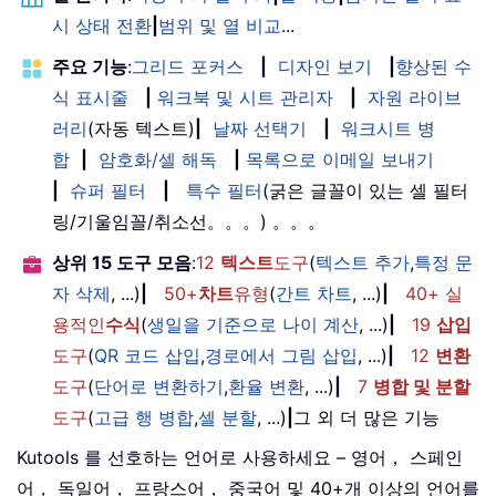
시 상태 전환
|
범위 및 열 비교
...
주요 기능
:
그리드 포커스
|
디자인 보기
|
향상된 수
식 표시줄
|
워크북 및 시트 관리자
|
자원 라이브
러리
(자동 텍스트)
|
날짜 선택기
|
워크시트 병
합
|
암호화/셀 해독
|
목록으로 이메일 보내기
|
슈퍼 필터
|
특수 필터
(굵은 글꼴이 있는 셀 필터
링/기울임꼴/취소선。。。) 。。。
상위 15 도구 모음
:
12
텍스트
도구
(
텍스트 추가
,
특정 문
자 삭제
, ...)
|
50+
차트
유형
(
간트 차트
, ...)
|
40+ 실
용적인
수식
(
생일을 기준으로 나이 계산
, ...)
|
19
삽입
도구
(
QR 코드 삽입
,
경로에서 그림 삽입
, ...)
|
12
변환
도구
(
단어로 변환하기
,
환율 변환
, ...)
|
7
병합 및 분할
도구
(
고급 행 병합
,
셀 분할
, ...)
|
그 외 더 많은 기능
Kutools 를 선호하는 언어로 사용하세요 – 영어， 스페인
어， 독일어， 프랑스어， 중국어 및 40+개 이상의 언어를