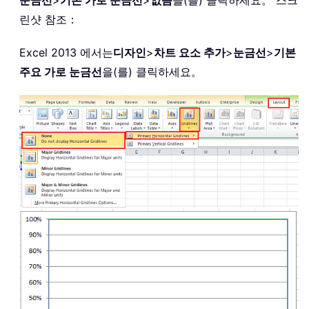
눈금선
>
기본 가로 눈금선
>
없음
을(를) 클릭하세요。 스크
린샷 참조：
Excel 2013 에서는
디자인
>
차트 요소 추가
>
눈금선
>
기본
주요 가로 눈금선
을(를) 클릭하세요。