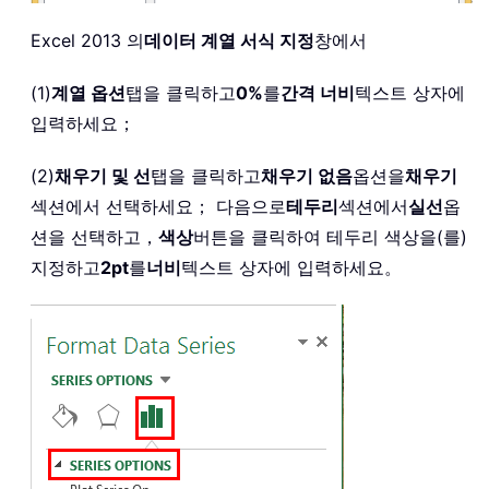
Excel 2013 의
데이터 계열 서식 지정
창에서
(1)
계열 옵션
탭을 클릭하고
0%
를
간격 너비
텍스트 상자에
입력하세요；
(2)
채우기 및 선
탭을 클릭하고
채우기 없음
옵션을
채우기
섹션에서 선택하세요； 다음으로
테두리
섹션에서
실선
옵
션을 선택하고，
색상
버튼을 클릭하여 테두리 색상을(를)
지정하고
2pt
를
너비
텍스트 상자에 입력하세요。