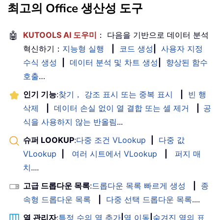
최고의 Office 생산성 도구
🤖
KUTOOLS AI 도우미
： 다음을 기반으로 데이터 분석
혁신하기：
지능형 실행
|
코드 생성
|
사용자 지정
수식 생성
|
데이터 분석 및 차트 생성
|
향상된 함수
호출
…
인기 기능
:
찾기， 강조 표시 또는 중복 표시
|
빈 행
삭제
|
데이터 손실 없이 열 결합 또는 셀 제거
|
공
식을 사용하지 않는 반올림
...
슈퍼 LOOKUP
:
다중 조건 VLookup
|
다중 값
VLookup
|
여러 시트에서 VLookup
|
퍼지 매
치
....
고급 드롭다운 목록
:
드롭다운 목록 빠르게 생성
|
종
속형 드롭다운 목록
|
다중 선택 드롭다운 목록
....
열 관리자
:
특정 수의 열 추가
|
열 이동
|
숨겨진 열의 표