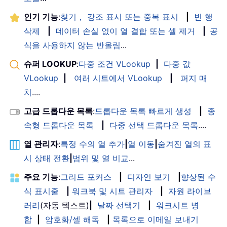
인기 기능
:
찾기， 강조 표시 또는 중복 표시
|
빈 행
삭제
|
데이터 손실 없이 열 결합 또는 셀 제거
|
공
식을 사용하지 않는 반올림
...
슈퍼 LOOKUP
:
다중 조건 VLookup
|
다중 값
VLookup
|
여러 시트에서 VLookup
|
퍼지 매
치
....
고급 드롭다운 목록
:
드롭다운 목록 빠르게 생성
|
종
속형 드롭다운 목록
|
다중 선택 드롭다운 목록
....
열 관리자
:
특정 수의 열 추가
|
열 이동
|
숨겨진 열의 표
시 상태 전환
|
범위 및 열 비교
...
주요 기능
:
그리드 포커스
|
디자인 보기
|
향상된 수
식 표시줄
|
워크북 및 시트 관리자
|
자원 라이브
러리
(자동 텍스트)
|
날짜 선택기
|
워크시트 병
합
|
암호화/셀 해독
|
목록으로 이메일 보내기