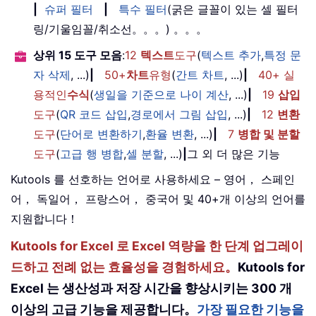
|
슈퍼 필터
|
특수 필터
(굵은 글꼴이 있는 셀 필터
링/기울임꼴/취소선。。。) 。。。
상위 15 도구 모음
:
12
텍스트
도구
(
텍스트 추가
,
특정 문
자 삭제
, ...)
|
50+
차트
유형
(
간트 차트
, ...)
|
40+ 실
용적인
수식
(
생일을 기준으로 나이 계산
, ...)
|
19
삽입
도구
(
QR 코드 삽입
,
경로에서 그림 삽입
, ...)
|
12
변환
도구
(
단어로 변환하기
,
환율 변환
, ...)
|
7
병합 및 분할
도구
(
고급 행 병합
,
셀 분할
, ...)
|
그 외 더 많은 기능
Kutools 를 선호하는 언어로 사용하세요 – 영어， 스페인
어， 독일어， 프랑스어， 중국어 및 40+개 이상의 언어를
지원합니다！
Kutools for Excel 로 Excel 역량을 한 단계 업그레이
드하고 전례 없는 효율성을 경험하세요。
Kutools for
Excel 는 생산성과 저장 시간을 향상시키는 300 개
이상의 고급 기능을 제공합니다。
가장 필요한 기능을