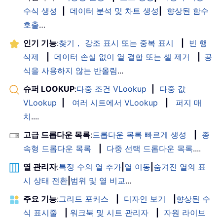
수식 생성
|
데이터 분석 및 차트 생성
|
향상된 함수
호출
…
인기 기능
:
찾기， 강조 표시 또는 중복 표시
|
빈 행
삭제
|
데이터 손실 없이 열 결합 또는 셀 제거
|
공
식을 사용하지 않는 반올림
...
슈퍼 LOOKUP
:
다중 조건 VLookup
|
다중 값
VLookup
|
여러 시트에서 VLookup
|
퍼지 매
치
....
고급 드롭다운 목록
:
드롭다운 목록 빠르게 생성
|
종
속형 드롭다운 목록
|
다중 선택 드롭다운 목록
....
열 관리자
:
특정 수의 열 추가
|
열 이동
|
숨겨진 열의 표
시 상태 전환
|
범위 및 열 비교
...
주요 기능
:
그리드 포커스
|
디자인 보기
|
향상된 수
식 표시줄
|
워크북 및 시트 관리자
|
자원 라이브