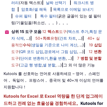
러리
(자동 텍스트)
|
날짜 선택기
|
워크시트 병
합
|
암호화/셀 해독
|
목록으로 이메일 보내기
|
슈퍼 필터
|
특수 필터
(굵은 글꼴이 있는 셀 필터
링/기울임꼴/취소선。。。) 。。。
상위 15 도구 모음
:
12
텍스트
도구
(
텍스트 추가
,
특정 문
자 삭제
, ...)
|
50+
차트
유형
(
간트 차트
, ...)
|
40+ 실
용적인
수식
(
생일을 기준으로 나이 계산
, ...)
|
19
삽입
도구
(
QR 코드 삽입
,
경로에서 그림 삽입
, ...)
|
12
변환
도구
(
단어로 변환하기
,
환율 변환
, ...)
|
7
병합 및 분할
도구
(
고급 행 병합
,
셀 분할
, ...)
|
그 외 더 많은 기능
Kutools 를 선호하는 언어로 사용하세요 – 영어， 스페인
어， 독일어， 프랑스어， 중국어 및 40+개 이상의 언어를
지원합니다！
Kutools for Excel 로 Excel 역량을 한 단계 업그레이
드하고 전례 없는 효율성을 경험하세요。
Kutools for