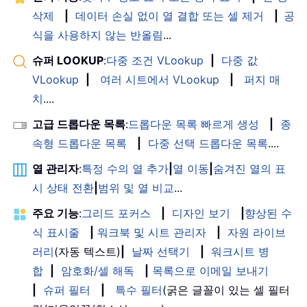
삭제
|
데이터 손실 없이 열 결합 또는 셀 제거
|
공
식을 사용하지 않는 반올림
...
슈퍼 LOOKUP
:
다중 조건 VLookup
|
다중 값
VLookup
|
여러 시트에서 VLookup
|
퍼지 매
치
....
고급 드롭다운 목록
:
드롭다운 목록 빠르게 생성
|
종
속형 드롭다운 목록
|
다중 선택 드롭다운 목록
....
열 관리자
:
특정 수의 열 추가
|
열 이동
|
숨겨진 열의 표
시 상태 전환
|
범위 및 열 비교
...
주요 기능
:
그리드 포커스
|
디자인 보기
|
향상된 수
식 표시줄
|
워크북 및 시트 관리자
|
자원 라이브
러리
(자동 텍스트)
|
날짜 선택기
|
워크시트 병
합
|
암호화/셀 해독
|
목록으로 이메일 보내기
|
슈퍼 필터
|
특수 필터
(굵은 글꼴이 있는 셀 필터