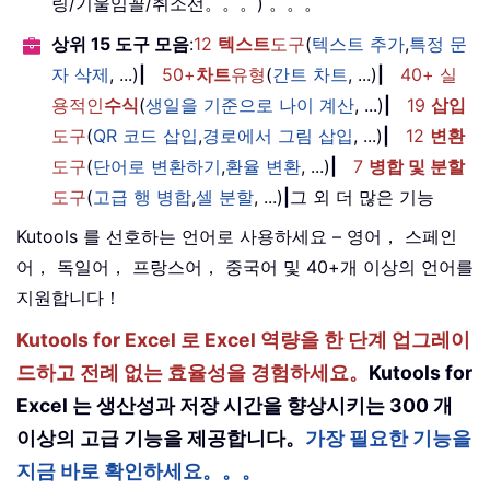
링/기울임꼴/취소선。。。) 。。。
상위 15 도구 모음
:
12
텍스트
도구
(
텍스트 추가
,
특정 문
자 삭제
, ...)
|
50+
차트
유형
(
간트 차트
, ...)
|
40+ 실
용적인
수식
(
생일을 기준으로 나이 계산
, ...)
|
19
삽입
도구
(
QR 코드 삽입
,
경로에서 그림 삽입
, ...)
|
12
변환
도구
(
단어로 변환하기
,
환율 변환
, ...)
|
7
병합 및 분할
도구
(
고급 행 병합
,
셀 분할
, ...)
|
그 외 더 많은 기능
Kutools 를 선호하는 언어로 사용하세요 – 영어， 스페인
어， 독일어， 프랑스어， 중국어 및 40+개 이상의 언어를
지원합니다！
Kutools for Excel 로 Excel 역량을 한 단계 업그레이
드하고 전례 없는 효율성을 경험하세요。
Kutools for
Excel 는 생산성과 저장 시간을 향상시키는 300 개
이상의 고급 기능을 제공합니다。
가장 필요한 기능을
지금 바로 확인하세요。。。