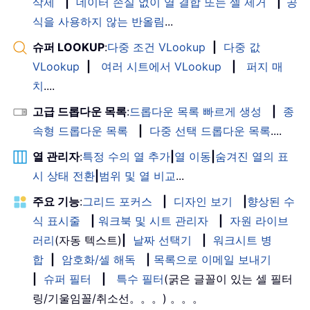
삭제
|
데이터 손실 없이 열 결합 또는 셀 제거
|
공
식을 사용하지 않는 반올림
...
슈퍼 LOOKUP
:
다중 조건 VLookup
|
다중 값
VLookup
|
여러 시트에서 VLookup
|
퍼지 매
치
....
고급 드롭다운 목록
:
드롭다운 목록 빠르게 생성
|
종
속형 드롭다운 목록
|
다중 선택 드롭다운 목록
....
열 관리자
:
특정 수의 열 추가
|
열 이동
|
숨겨진 열의 표
시 상태 전환
|
범위 및 열 비교
...
주요 기능
:
그리드 포커스
|
디자인 보기
|
향상된 수
식 표시줄
|
워크북 및 시트 관리자
|
자원 라이브
러리
(자동 텍스트)
|
날짜 선택기
|
워크시트 병
합
|
암호화/셀 해독
|
목록으로 이메일 보내기
|
슈퍼 필터
|
특수 필터
(굵은 글꼴이 있는 셀 필터
링/기울임꼴/취소선。。。) 。。。