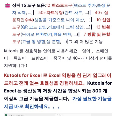
상위 15 도구 모음
:
12
텍스트
도구
(
텍스트 추가
,
특정 문
자 삭제
, ...)
|
50+
차트
유형
(
간트 차트
, ...)
|
40+ 실
용적인
수식
(
생일을 기준으로 나이 계산
, ...)
|
19
삽입
도구
(
QR 코드 삽입
,
경로에서 그림 삽입
, ...)
|
12
변환
도구
(
단어로 변환하기
,
환율 변환
, ...)
|
7
병합 및 분할
도구
(
고급 행 병합
,
셀 분할
, ...)
|
그 외 더 많은 기능
Kutools 를 선호하는 언어로 사용하세요 – 영어， 스페인
어， 독일어， 프랑스어， 중국어 및 40+개 이상의 언어를
지원합니다！
Kutools for Excel 로 Excel 역량을 한 단계 업그레이
드하고 전례 없는 효율성을 경험하세요。
Kutools for
Excel 는 생산성과 저장 시간을 향상시키는 300 개
이상의 고급 기능을 제공합니다。
가장 필요한 기능을
지금 바로 확인하세요。。。