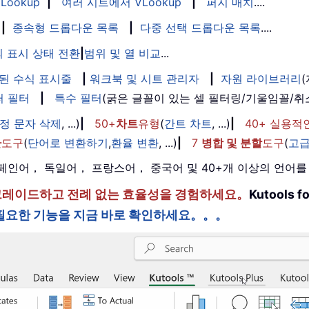
Lookup
|
여러 시트에서 VLookup
|
퍼지 매치
....
|
종속형 드롭다운 목록
|
다중 선택 드롭다운 목록
....
 표시 상태 전환
|
범위 및 열 비교
...
된 수식 표시줄
|
워크북 및 시트 관리자
|
자원 라이브러리
퍼 필터
|
특수 필터
(굵은 글꼴이 있는 셀 필터링/기울임꼴/
정 문자 삭제
, ...)
|
50+
차트
유형
(
간트 차트
, ...)
|
40+ 실용적
환
도구
(
단어로 변환하기
,
환율 변환
, ...)
|
7
병합 및 분할
도구
(
고급
， 스페인어， 독일어， 프랑스어， 중국어 및 40+개 이상의 언어
한 단계 업그레이드하고 전례 없는 효율성을 경험하세요。
Kutools
필요한 기능을 지금 바로 확인하세요。。。