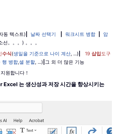
(자동 텍스트)
|
날짜 선택기
|
워크시트 병합
|
암
취소선。。。) 。。。
인
수식
(
생일을 기준으로 나이 계산
, ...)
|
19
삽입
도구
 행 병합
,
셀 분할
, ...)
|
그 외 더 많은 기능
를 지원합니다！
 for Excel 는 생산성과 저장 시간을 향상시키는