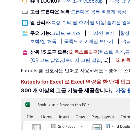
슈퍼 LOOKUP
:
다중 조건 VLookup
|
다중 값 V
고급 드롭다운 목록
:
드롭다운 목록 빠르게 생성
열 관리자
:
특정 수의 열 추가
|
열 이동
|
숨겨진 열의
주요 기능
:
그리드 포커스
|
디자인 보기
|
향상
호화/셀 해독
|
목록으로 이메일 보내기
|
슈
상위 15 도구 모음
:
12
텍스트
도구
(
텍스트 추가
,
특
(
QR 코드 삽입
,
경로에서 그림 삽입
, ...)
|
12
변
Kutools 를 선호하는 언어로 사용하세요 – 영어
Kutools for Excel 로 Excel 역량을 
300 개 이상의 고급 기능을 제공합니다。
가장 