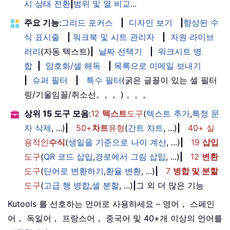
시 상태 전환
|
범위 및 열 비교
...
주요 기능
:
그리드 포커스
|
디자인 보기
|
향상된 수
식 표시줄
|
워크북 및 시트 관리자
|
자원 라이브
러리
(자동 텍스트)
|
날짜 선택기
|
워크시트 병
합
|
암호화/셀 해독
|
목록으로 이메일 보내기
|
슈퍼 필터
|
특수 필터
(굵은 글꼴이 있는 셀 필터
링/기울임꼴/취소선。。。) 。。。
상위 15 도구 모음
:
12
텍스트
도구
(
텍스트 추가
,
특정 문
자 삭제
, ...)
|
50+
차트
유형
(
간트 차트
, ...)
|
40+ 실
용적인
수식
(
생일을 기준으로 나이 계산
, ...)
|
19
삽입
도구
(
QR 코드 삽입
,
경로에서 그림 삽입
, ...)
|
12
변환
도구
(
단어로 변환하기
,
환율 변환
, ...)
|
7
병합 및 분할
도구
(
고급 행 병합
,
셀 분할
, ...)
|
그 외 더 많은 기능
Kutools 를 선호하는 언어로 사용하세요 – 영어， 스페인
어， 독일어， 프랑스어， 중국어 및 40+개 이상의 언어를