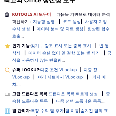
최고의 Office 생산성 도구
🤖
KUTOOLS AI 도우미
： 다음을 기반으로 데이터 분석
혁신하기：
지능형 실행
|
코드 생성
|
사용자 지정
수식 생성
|
데이터 분석 및 차트 생성
|
향상된 함수
호출
…
인기 기능
:
찾기， 강조 표시 또는 중복 표시
|
빈 행
삭제
|
데이터 손실 없이 열 결합 또는 셀 제거
|
공
식을 사용하지 않는 반올림
...
슈퍼 LOOKUP
:
다중 조건 VLookup
|
다중 값
VLookup
|
여러 시트에서 VLookup
|
퍼지 매
치
....
고급 드롭다운 목록
:
드롭다운 목록 빠르게 생성
|
종
속형 드롭다운 목록
|
다중 선택 드롭다운 목록
....
열 관리자
:
특정 수의 열 추가
|
열 이동
|
숨겨진 열의 표