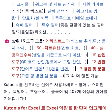
식 표시줄
|
워크북 및 시트 관리자
|
자원 라이브
러리
(자동 텍스트)
|
날짜 선택기
|
워크시트 병
합
|
암호화/셀 해독
|
목록으로 이메일 보내기
|
슈퍼 필터
|
특수 필터
(굵은 글꼴이 있는 셀 필터
링/기울임꼴/취소선。。。) 。。。
상위 15 도구 모음
:
12
텍스트
도구
(
텍스트 추가
,
특정 문
자 삭제
, ...)
|
50+
차트
유형
(
간트 차트
, ...)
|
40+ 실
용적인
수식
(
생일을 기준으로 나이 계산
, ...)
|
19
삽입
도구
(
QR 코드 삽입
,
경로에서 그림 삽입
, ...)
|
12
변환
도구
(
단어로 변환하기
,
환율 변환
, ...)
|
7
병합 및 분할
도구
(
고급 행 병합
,
셀 분할
, ...)
|
그 외 더 많은 기능
Kutools 를 선호하는 언어로 사용하세요 – 영어， 스페인
어， 독일어， 프랑스어， 중국어 및 40+개 이상의 언어를
지원합니다！
Kutools for Excel 로 Excel 역량을 한 단계 업그레이