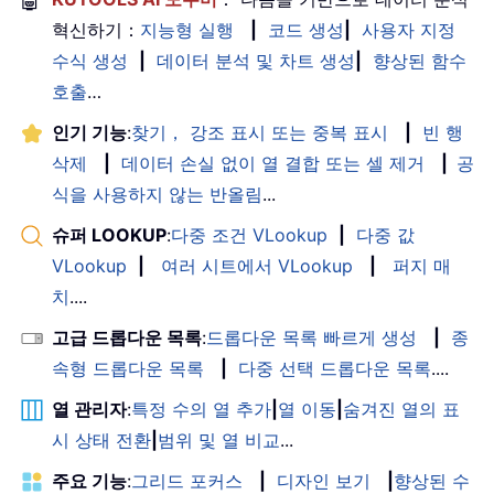
🤖
혁신하기：
지능형 실행
|
코드 생성
|
사용자 지정
수식 생성
|
데이터 분석 및 차트 생성
|
향상된 함수
호출
…
인기 기능
:
찾기， 강조 표시 또는 중복 표시
|
빈 행
삭제
|
데이터 손실 없이 열 결합 또는 셀 제거
|
공
식을 사용하지 않는 반올림
...
슈퍼 LOOKUP
:
다중 조건 VLookup
|
다중 값
VLookup
|
여러 시트에서 VLookup
|
퍼지 매
치
....
고급 드롭다운 목록
:
드롭다운 목록 빠르게 생성
|
종
속형 드롭다운 목록
|
다중 선택 드롭다운 목록
....
열 관리자
:
특정 수의 열 추가
|
열 이동
|
숨겨진 열의 표
시 상태 전환
|
범위 및 열 비교
...
주요 기능
:
그리드 포커스
|
디자인 보기
|
향상된 수