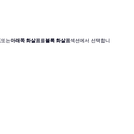
표
또는
아래쪽 화살표
를
블록 화살표
섹션에서 선택합니