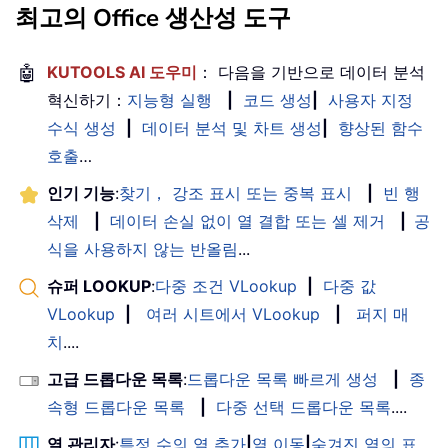
최고의 Office 생산성 도구
🤖
KUTOOLS AI 도우미
： 다음을 기반으로 데이터 분석
혁신하기：
지능형 실행
|
코드 생성
|
사용자 지정
수식 생성
|
데이터 분석 및 차트 생성
|
향상된 함수
호출
…
인기 기능
:
찾기， 강조 표시 또는 중복 표시
|
빈 행
삭제
|
데이터 손실 없이 열 결합 또는 셀 제거
|
공
식을 사용하지 않는 반올림
...
슈퍼 LOOKUP
:
다중 조건 VLookup
|
다중 값
VLookup
|
여러 시트에서 VLookup
|
퍼지 매
치
....
고급 드롭다운 목록
:
드롭다운 목록 빠르게 생성
|
종
속형 드롭다운 목록
|
다중 선택 드롭다운 목록
....
열 관리자
:
특정 수의 열 추가
|
열 이동
|
숨겨진 열의 표