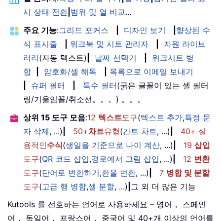
시 상태 전환
|
범위 및 열 비교
...
주요 기능
:
그리드 포커스
|
디자인 보기
|
향상된 수
식 표시줄
|
워크북 및 시트 관리자
|
자원 라이브
러리
(자동 텍스트)
|
날짜 선택기
|
워크시트 병
합
|
암호화/셀 해독
|
목록으로 이메일 보내기
|
슈퍼 필터
|
특수 필터
(굵은 글꼴이 있는 셀 필터
링/기울임꼴/취소선。。。) 。。。
상위 15 도구 모음
:
12
텍스트
도구
(
텍스트 추가
,
특정 문
자 삭제
, ...)
|
50+
차트
유형
(
간트 차트
, ...)
|
40+ 실
용적인
수식
(
생일을 기준으로 나이 계산
, ...)
|
19
삽입
도구
(
QR 코드 삽입
,
경로에서 그림 삽입
, ...)
|
12
변환
도구
(
단어로 변환하기
,
환율 변환
, ...)
|
7
병합 및 분할
도구
(
고급 행 병합
,
셀 분할
, ...)
|
그 외 더 많은 기능
Kutools 를 선호하는 언어로 사용하세요 – 영어， 스페인
어， 독일어， 프랑스어， 중국어 및 40+개 이상의 언어를