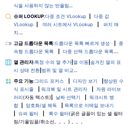
식을 사용하지 않는 반올림
...
슈퍼 LOOKUP
:
다중 조건 VLookup
|
다중 값
VLookup
|
여러 시트에서 VLookup
|
퍼지 매
치
....
고급 드롭다운 목록
:
드롭다운 목록 빠르게 생성
|
종
속형 드롭다운 목록
|
다중 선택 드롭다운 목록
....
열 관리자
:
특정 수의 열 추가
|
열 이동
|
숨겨진 열의 표
시 상태 전환
|
범위 및 열 비교
...
주요 기능
:
그리드 포커스
|
디자인 보기
|
향상된 수
식 표시줄
|
워크북 및 시트 관리자
|
자원 라이브
러리
(자동 텍스트)
|
날짜 선택기
|
워크시트 병
합
|
암호화/셀 해독
|
목록으로 이메일 보내기
|
슈퍼 필터
|
특수 필터
(굵은 글꼴이 있는 셀 필터
링/기울임꼴/취소선。。。) 。。。