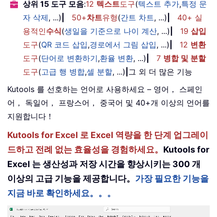
상위 15 도구 모음
:
12
텍스트
도구
(
텍스트 추가
,
특정 문
자 삭제
, ...)
|
50+
차트
유형
(
간트 차트
, ...)
|
40+ 실
용적인
수식
(
생일을 기준으로 나이 계산
, ...)
|
19
삽입
도구
(
QR 코드 삽입
,
경로에서 그림 삽입
, ...)
|
12
변환
도구
(
단어로 변환하기
,
환율 변환
, ...)
|
7
병합 및 분할
도구
(
고급 행 병합
,
셀 분할
, ...)
|
그 외 더 많은 기능
Kutools 를 선호하는 언어로 사용하세요 – 영어， 스페인
어， 독일어， 프랑스어， 중국어 및 40+개 이상의 언어를
지원합니다！
Kutools for Excel 로 Excel 역량을 한 단계 업그레이
드하고 전례 없는 효율성을 경험하세요。
Kutools for
Excel 는 생산성과 저장 시간을 향상시키는 300 개
이상의 고급 기능을 제공합니다。
가장 필요한 기능을
지금 바로 확인하세요。。。