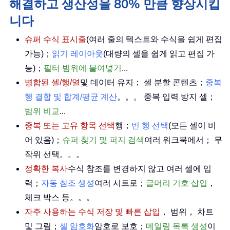
해결하고 생산성을 80% 만큼 향상시킵
니다
슈퍼 수식 표시줄
(여러 줄의 텍스트와 수식을 쉽게 편집
가능)；
읽기 레이아웃
(대량의 셀을 쉽게 읽고 편집 가
능)；
필터 범위에 붙여넣기
...
병합된 셀/행/열
및 데이터 유지； 셀 분할 콘텐츠；
중복
행 결합 및 합계/평균 계산
。。。 중복 입력 방지 셀；
범위 비교
...
중복 또는 고유 항목 선택
행；
빈 행 선택
(모든 셀이 비
어 있음)；
슈퍼 찾기 및 퍼지 검색
여러 워크북에서； 무
작위 선택。。。
정확한 복사
수식 참조를 변경하지 않고 여러 셀에 입
력；
자동 참조 생성
여러 시트로；
글머리 기호 삽입
，
체크 박스 등。。。
자주 사용하는 수식 저장 및 빠른 삽입
， 범위， 차트
및 그림；
셀 암호화
암호로 보호；
메일링 목록 생성
이