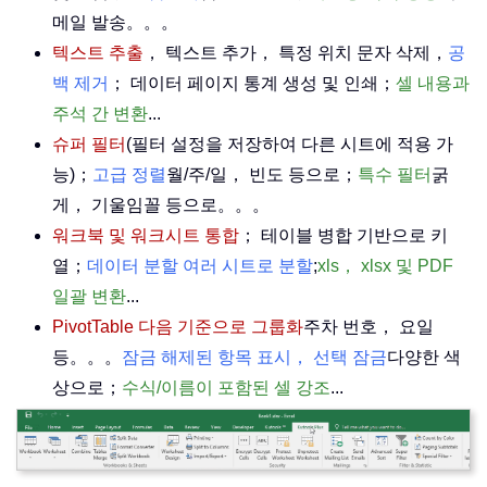
메일 발송。。。
텍스트 추출
， 텍스트 추가， 특정 위치 문자 삭제，
공
백 제거
； 데이터 페이지 통계 생성 및 인쇄；
셀 내용과
주석 간 변환
...
슈퍼 필터
(필터 설정을 저장하여 다른 시트에 적용 가
능)；
고급 정렬
월/주/일， 빈도 등으로；
특수 필터
굵
게， 기울임꼴 등으로。。。
워크북 및 워크시트 통합
； 테이블 병합 기반으로 키
열；
데이터 분할 여러 시트로 분할
;
xls， xlsx 및 PDF
일괄 변환
...
PivotTable 다음 기준으로 그룹화
주차 번호， 요일
등。。。
잠금 해제된 항목 표시， 선택 잠금
다양한 색
상으로；
수식/이름이 포함된 셀 강조
...