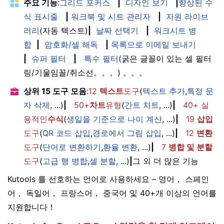
주요 기능
:
그리드 포커스
|
디자인 보기
|
향상된 수
식 표시줄
|
워크북 및 시트 관리자
|
자원 라이브
러리
(자동 텍스트)
|
날짜 선택기
|
워크시트 병
합
|
암호화/셀 해독
|
목록으로 이메일 보내기
|
슈퍼 필터
|
특수 필터
(굵은 글꼴이 있는 셀 필터
링/기울임꼴/취소선。。。) 。。。
상위 15 도구 모음
:
12
텍스트
도구
(
텍스트 추가
,
특정 문
자 삭제
, ...)
|
50+
차트
유형
(
간트 차트
, ...)
|
40+ 실
용적인
수식
(
생일을 기준으로 나이 계산
, ...)
|
19
삽입
도구
(
QR 코드 삽입
,
경로에서 그림 삽입
, ...)
|
12
변환
도구
(
단어로 변환하기
,
환율 변환
, ...)
|
7
병합 및 분할
도구
(
고급 행 병합
,
셀 분할
, ...)
|
그 외 더 많은 기능
Kutools 를 선호하는 언어로 사용하세요 – 영어， 스페인
어， 독일어， 프랑스어， 중국어 및 40+개 이상의 언어를
지원합니다！