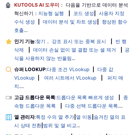
🤖
KUTOOLS AI 도우미
： 다음을 기반으로 데이터 분석
혁신하기：
지능형 실행
|
코드 생성
|
사용자 지정
수식 생성
|
데이터 분석 및 차트 생성
|
향상된 함수
호출
…
인기 기능
:
찾기， 강조 표시 또는 중복 표시
|
빈 행
삭제
|
데이터 손실 없이 열 결합 또는 셀 제거
|
공
식을 사용하지 않는 반올림
...
슈퍼 LOOKUP
:
다중 조건 VLookup
|
다중 값
VLookup
|
여러 시트에서 VLookup
|
퍼지 매
치
....
고급 드롭다운 목록
:
드롭다운 목록 빠르게 생성
|
종
속형 드롭다운 목록
|
다중 선택 드롭다운 목록
....
열 관리자
:
특정 수의 열 추가
|
열 이동
|
숨겨진 열의 표
시 상태 전환
|
범위 및 열 비교
...