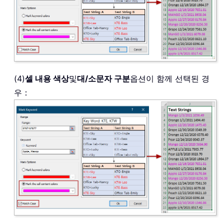
(4)
셀 내용 색상
및
대/소문자 구분
옵션이 함께 선택된 경
우：