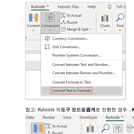
참고: Kutools 의
도구 모드
를
좁게
로 전환한 경우，