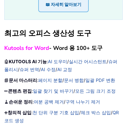
📖 자세히 알아보기
최고의 오피스 생산성 도구
Kutools for Word
- Word 용 100+ 도구
🤖
KUTOOLS AI 기능
:
AI 도우미
/
실시간 어시스턴트
/
슈퍼
폴리시
/
슈퍼 번역
/
AI 수정
/
AI 교정
📘
문서 마스터리
:
페이지 분할
/
문서 병합
/
일괄 PDF 변환
✏
콘텐츠 편집
:
일괄 찾기 및 바꾸기
/
모든 그림 크기 조정
🧹
손쉬운 정리
:
여분 공백 제거
/
구역 나누기 제거
➕
창의적 삽입
:
천 단위 구분 기호 삽입
/
체크 박스 삽입
/
QR
코드 생성