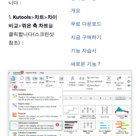
니다：
개요
1.
Kutools
>
차트
>
차이
무료 다운로드
비교
>
꺾은 축 차트
을
클릭합니다(스크린샷
지금 구매하기
참조)：
기능 자습서
새로운 기능？