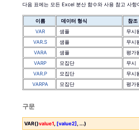
다음 표에는 모든 Excel 분산 함수와 사용 참고 
이름
데이터 형식
참조
VAR
샘플
무시
VAR.S
샘플
무시
VARA
샘플
평가
VARP
모집단
무시
VAR.P
모집단
무시
VARPA
모집단
평가
구문
VAR()
value1
,
[value2]
, ...)