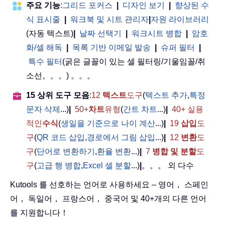
주요 기능
:
그리드 포커스
|
디자인 보기
|
향상된 수
식 표시줄
|
워크북 및 시트 관리자
|
자원 라이브러리
(자동 텍스트)
|
날짜 선택기
|
워크시트 병합
|
암호
화/셀 해독
|
목록 기반 이메일 발송
|
슈퍼 필터
|
특수 필터
(굵은 글꼴이 있는 셀 필터링/기울임꼴/취
소선。。。) 。。。
15 상위 도구 모음
:
12
텍스트
도구
(
텍스트 추가
,
특정
문자 삭제
...)
|
50+
차트
유형
(
간트 차트
...)
|
40+ 실용
적인
수식
(
생일을 기준으로 나이 계산
...)
|
19
삽입
도
구
(
QR 코드 삽입
,
경로에서 그림 삽입
...)
|
12
변환
도
구
(
단어로 변환하기
,
환율 변환
...)
|
7
병합 및 분할
도
구
(
고급 행 병합
,
Excel 셀 분할
...)
|
。。。 외 다수
Kutools 를 선호하는 언어로 사용하세요 – 영어， 스페인
어， 독일어， 프랑스어， 중국어 및 40+개의 다른 언어
를 지원합니다！