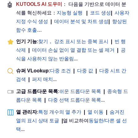
🤖
KUTOOLS AI 도우미
： 다음을 기반으로 데이터 분
석를 혁신하세요：
지능형 실행
|
코드 생성
|
사용자
지정 수식 생성
|
데이터 분석 및 차트 생성
|
향상된
함수 호출
…
인기 기능
:
찾기， 강조 표시 또는 중복 표시
|
빈 행
삭제
|
데이터 손실 없이 열 결합 또는 셀 제거
|
공
식을 사용하지 않는 반올림
...
슈퍼 VLookup
:
다중 조건
|
다중 값
|
다중 시트 간
검색
|
퍼지 매치
...
고급 드롭다운 목록
:
쉬운 드롭다운 목록
|
종속형 드
롭다운 목록
|
다중 선택 드롭다운 목록
...
열 관리자
:
특정 개수의 열 추가
|
열 이동
|
숨겨진
열의 표시 상태 토글
|
열 비교하여
동일한/다른 셀 선
택
...