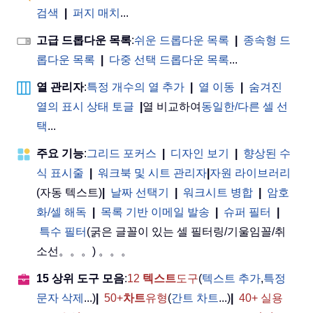
검색
|
퍼지 매치
...
고급 드롭다운 목록
:
쉬운 드롭다운 목록
|
종속형 드
롭다운 목록
|
다중 선택 드롭다운 목록
...
열 관리자
:
특정 개수의 열 추가
|
열 이동
|
숨겨진
열의 표시 상태 토글
|
열 비교하여
동일한/다른 셀 선
택
...
주요 기능
:
그리드 포커스
|
디자인 보기
|
향상된 수
식 표시줄
|
워크북 및 시트 관리자
|
자원 라이브러리
(자동 텍스트)
|
날짜 선택기
|
워크시트 병합
|
암호
화/셀 해독
|
목록 기반 이메일 발송
|
슈퍼 필터
|
특수 필터
(굵은 글꼴이 있는 셀 필터링/기울임꼴/취
소선。。。) 。。。
15 상위 도구 모음
:
12
텍스트
도구
(
텍스트 추가
,
특정
문자 삭제
...)
|
50+
차트
유형
(
간트 차트
...)
|
40+ 실용