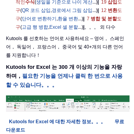
적인
수식
(
생일을 기준으로 나이 계산
...)
|
19
삽입
도
구
(
QR 코드 삽입
,
경로에서 그림 삽입
...)
|
12
변환
도
구
(
단어로 변환하기
,
환율 변환
...)
|
7
병합 및 분할
도
구
(
고급 행 병합
,
Excel 셀 분할
...)
|
。。。 외 다수
Kutools 를 선호하는 언어로 사용하세요 – 영어， 스페인
어， 독일어， 프랑스어， 중국어 및 40+개의 다른 언어
를 지원합니다！
Kutools for Excel 는 300 개 이상의 기능을 자랑
하며，
필요한 기능을 언제나 클릭 한 번으로 사용
할 수 있습니다。。。
Kutools for Excel 에 대한 자세한 정보。。。
무료
다운로드