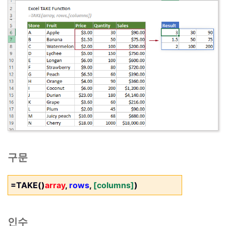
구문
=TAKE()
array
,
rows
,
[columns]
)
인수