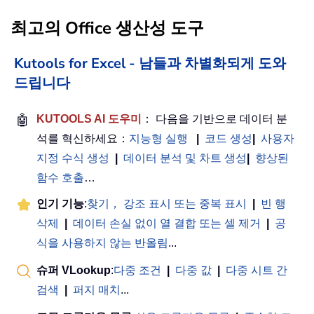
최고의 Office 생산성 도구
Kutools for Excel - 남들과 차별화되게 도와
드립니다
🤖
KUTOOLS AI 도우미
： 다음을 기반으로 데이터 분
석를 혁신하세요：
지능형 실행
|
코드 생성
|
사용자
지정 수식 생성
|
데이터 분석 및 차트 생성
|
향상된
함수 호출
…
인기 기능
:
찾기， 강조 표시 또는 중복 표시
|
빈 행
삭제
|
데이터 손실 없이 열 결합 또는 셀 제거
|
공
식을 사용하지 않는 반올림
...
슈퍼 VLookup
:
다중 조건
|
다중 값
|
다중 시트 간
검색
|
퍼지 매치
...