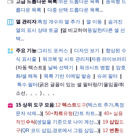
고급 드롭다운 목록
:
쉬운 드롭다운 목록
|
종속형 드
롭다운 목록
|
다중 선택 드롭다운 목록
...
열 관리자
:
특정 개수의 열 추가
|
열 이동
|
숨겨진
열의 표시 상태 토글
|
열 비교하여
동일한/다른 셀 선
택
...
주요 기능
:
그리드 포커스
|
디자인 보기
|
향상된 수
식 표시줄
|
워크북 및 시트 관리자
|
자원 라이브러리
(자동 텍스트)
|
날짜 선택기
|
워크시트 병합
|
암호
화/셀 해독
|
목록 기반 이메일 발송
|
슈퍼 필터
|
특수 필터
(굵은 글꼴이 있는 셀 필터링/기울임꼴/취
소선。。。) 。。。
15 상위 도구 모음
:
12
텍스트
도구
(
텍스트 추가
,
특정
문자 삭제
...)
|
50+
차트
유형
(
간트 차트
...)
|
40+ 실용
적인
수식
(
생일을 기준으로 나이 계산
...)
|
19
삽입
도
구
(
QR 코드 삽입
,
경로에서 그림 삽입
...)
|
12
변환
도