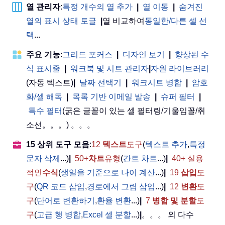
열 관리자
:
특정 개수의 열 추가
|
열 이동
|
숨겨진
열의 표시 상태 토글
|
열 비교하여
동일한/다른 셀 선
택
...
주요 기능
:
그리드 포커스
|
디자인 보기
|
향상된 수
식 표시줄
|
워크북 및 시트 관리자
|
자원 라이브러리
(자동 텍스트)
|
날짜 선택기
|
워크시트 병합
|
암호
화/셀 해독
|
목록 기반 이메일 발송
|
슈퍼 필터
|
특수 필터
(굵은 글꼴이 있는 셀 필터링/기울임꼴/취
소선。。。) 。。。
15 상위 도구 모음
:
12
텍스트
도구
(
텍스트 추가
,
특정
문자 삭제
...)
|
50+
차트
유형
(
간트 차트
...)
|
40+ 실용
적인
수식
(
생일을 기준으로 나이 계산
...)
|
19
삽입
도
구
(
QR 코드 삽입
,
경로에서 그림 삽입
...)
|
12
변환
도
구
(
단어로 변환하기
,
환율 변환
...)
|
7
병합 및 분할
도
구
(
고급 행 병합
,
Excel 셀 분할
...)
|
。。。 외 다수