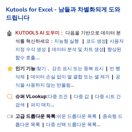
Kutools for Excel - 남들과 차별화되게 도와
드립니다
🤖
KUTOOLS AI 도우미
： 다음을 기반으로 데이터 분
석를 혁신하세요：
지능형 실행
|
코드 생성
|
사용자
지정 수식 생성
|
데이터 분석 및 차트 생성
|
향상된
함수 호출
…
인기 기능
:
찾기， 강조 표시 또는 중복 표시
|
빈 행
삭제
|
데이터 손실 없이 열 결합 또는 셀 제거
|
공
식을 사용하지 않는 반올림
...
슈퍼 VLookup
:
다중 조건
|
다중 값
|
다중 시트 간
검색
|
퍼지 매치
...
고급 드롭다운 목록
:
쉬운 드롭다운 목록
|
종속형 드
롭다운 목록
|
다중 선택 드롭다운 목록
...