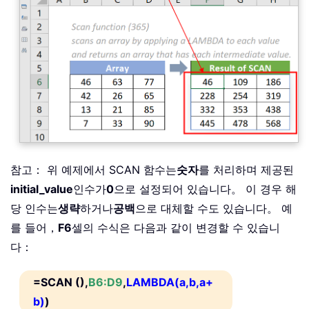
참고： 위 예제에서 SCAN 함수는
숫자
를 처리하며 제공된
initial_value
인수가
0
으로 설정되어 있습니다。 이 경우 해
당 인수는
생략
하거나
공백
으로 대체할 수도 있습니다。 예
를 들어，
F6
셀의 수식은 다음과 같이 변경할 수 있습니
다：
=SCAN ()
,
B6:D9
,
LAMBDA(a,b,a+
b)
)