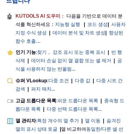
드립니다
🤖
KUTOOLS AI 도우미
： 다음을 기반으로 데이터 분
석를 혁신하세요：
지능형 실행
|
코드 생성
|
사용자
지정 수식 생성
|
데이터 분석 및 차트 생성
|
향상된
함수 호출
…
인기 기능
:
찾기， 강조 표시 또는 중복 표시
|
빈 행
삭제
|
데이터 손실 없이 열 결합 또는 셀 제거
|
공
식을 사용하지 않는 반올림
...
슈퍼 VLookup
:
다중 조건
|
다중 값
|
다중 시트 간
검색
|
퍼지 매치
...
고급 드롭다운 목록
:
쉬운 드롭다운 목록
|
종속형 드
롭다운 목록
|
다중 선택 드롭다운 목록
...
열 관리자
:
특정 개수의 열 추가
|
열 이동
|
숨겨진
열의 표시 상태 토글
|
열 비교하여
동일한/다른 셀 선