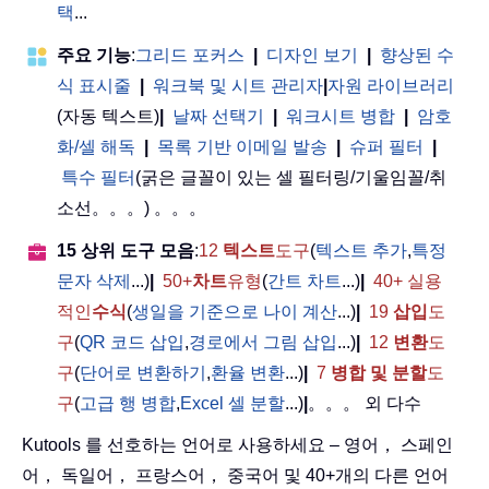
택
...
주요 기능
:
그리드 포커스
|
디자인 보기
|
향상된 수
식 표시줄
|
워크북 및 시트 관리자
|
자원 라이브러리
(자동 텍스트)
|
날짜 선택기
|
워크시트 병합
|
암호
화/셀 해독
|
목록 기반 이메일 발송
|
슈퍼 필터
|
특수 필터
(굵은 글꼴이 있는 셀 필터링/기울임꼴/취
소선。。。) 。。。
15 상위 도구 모음
:
12
텍스트
도구
(
텍스트 추가
,
특정
문자 삭제
...)
|
50+
차트
유형
(
간트 차트
...)
|
40+ 실용
적인
수식
(
생일을 기준으로 나이 계산
...)
|
19
삽입
도
구
(
QR 코드 삽입
,
경로에서 그림 삽입
...)
|
12
변환
도
구
(
단어로 변환하기
,
환율 변환
...)
|
7
병합 및 분할
도
구
(
고급 행 병합
,
Excel 셀 분할
...)
|
。。。 외 다수
Kutools 를 선호하는 언어로 사용하세요 – 영어， 스페인
어， 독일어， 프랑스어， 중국어 및 40+개의 다른 언어