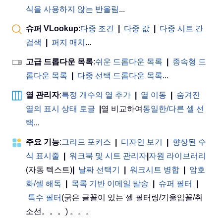
식을 사용하지 않는 반올림
...
슈퍼 VLookup
:
다중 조건
|
다중 값
|
다중 시트 간
검색
|
퍼지 매치
...
고급 드롭다운 목록
:
쉬운 드롭다운 목록
|
종속형 드
롭다운 목록
|
다중 선택 드롭다운 목록
...
열 관리자
:
특정 개수의 열 추가
|
열 이동
|
숨겨진
열의 표시 상태 토글
|
열 비교하여
동일한/다른 셀 선
택
...
주요 기능
:
그리드 포커스
|
디자인 보기
|
향상된 수
식 표시줄
|
워크북 및 시트 관리자
|
자원 라이브러리
(자동 텍스트)
|
날짜 선택기
|
워크시트 병합
|
암호
화/셀 해독
|
목록 기반 이메일 발송
|
슈퍼 필터
|
특수 필터
(굵은 글꼴이 있는 셀 필터링/기울임꼴/취
소선。。。) 。。。