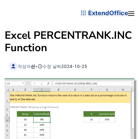
ExtendOffice
Excel PERCENTRANK.INC
Function
작성자
선
•
수정 날짜
2024-10-25