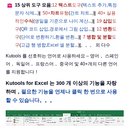
15 상위 도구 모음
:
12
텍스트
도구
(
텍스트 추가
,
특정
문자 삭제
...)
|
50+
차트
유형
(
간트 차트
...)
|
40+ 실용
적인
수식
(
생일을 기준으로 나이 계산
...)
|
19
삽입
도
구
(
QR 코드 삽입
,
경로에서 그림 삽입
...)
|
12
변환
도
구
(
단어로 변환하기
,
환율 변환
...)
|
7
병합 및 분할
도
구
(
고급 행 병합
,
Excel 셀 분할
...)
|
。。。 외 다수
Kutools 를 선호하는 언어로 사용하세요 – 영어， 스페인
어， 독일어， 프랑스어， 중국어 및 40+개의 다른 언어
를 지원합니다！
Kutools for Excel 는 300 개 이상의 기능을 자랑
하며，
필요한 기능을 언제나 클릭 한 번으로 사용
할 수 있습니다。。。