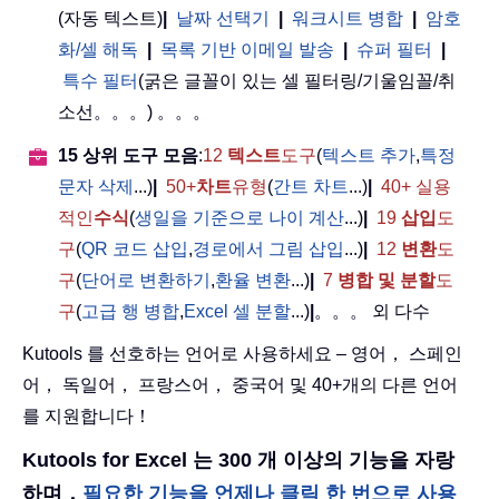
(자동 텍스트)
|
날짜 선택기
|
워크시트 병합
|
암호
화/셀 해독
|
목록 기반 이메일 발송
|
슈퍼 필터
|
특수 필터
(굵은 글꼴이 있는 셀 필터링/기울임꼴/취
소선。。。) 。。。
15 상위 도구 모음
:
12
텍스트
도구
(
텍스트 추가
,
특정
문자 삭제
...)
|
50+
차트
유형
(
간트 차트
...)
|
40+ 실용
적인
수식
(
생일을 기준으로 나이 계산
...)
|
19
삽입
도
구
(
QR 코드 삽입
,
경로에서 그림 삽입
...)
|
12
변환
도
구
(
단어로 변환하기
,
환율 변환
...)
|
7
병합 및 분할
도
구
(
고급 행 병합
,
Excel 셀 분할
...)
|
。。。 외 다수
Kutools 를 선호하는 언어로 사용하세요 – 영어， 스페인
어， 독일어， 프랑스어， 중국어 및 40+개의 다른 언어
를 지원합니다！
Kutools for Excel 는 300 개 이상의 기능을 자랑
하며，
필요한 기능을 언제나 클릭 한 번으로 사용