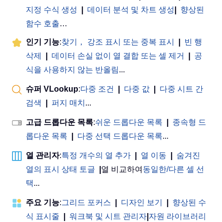
지정 수식 생성
|
데이터 분석 및 차트 생성
|
향상된
함수 호출
…
인기 기능
:
찾기， 강조 표시 또는 중복 표시
|
빈 행
삭제
|
데이터 손실 없이 열 결합 또는 셀 제거
|
공
식을 사용하지 않는 반올림
...
슈퍼 VLookup
:
다중 조건
|
다중 값
|
다중 시트 간
검색
|
퍼지 매치
...
고급 드롭다운 목록
:
쉬운 드롭다운 목록
|
종속형 드
롭다운 목록
|
다중 선택 드롭다운 목록
...
열 관리자
:
특정 개수의 열 추가
|
열 이동
|
숨겨진
열의 표시 상태 토글
|
열 비교하여
동일한/다른 셀 선
택
...
주요 기능
:
그리드 포커스
|
디자인 보기
|
향상된 수
식 표시줄
|
워크북 및 시트 관리자
|
자원 라이브러리