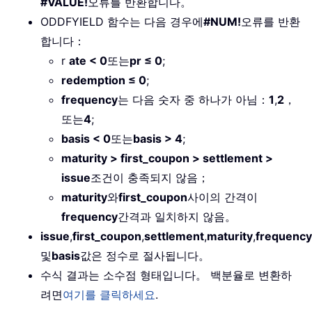
#VALUE!
오류를 반환합니다。
ODDFYIELD 함수는 다음 경우에
#NUM!
오류를 반환
합니다：
r
ate < 0
또는
pr ≤ 0
;
redemption ≤ 0
;
frequency
는 다음 숫자 중 하나가 아님：
1
,
2
，
또는
4
;
basis < 0
또는
basis > 4
;
maturity > first_coupon > settlement >
issue
조건이 충족되지 않음；
maturity
와
first_coupon
사이의 간격이
frequency
간격과 일치하지 않음。
issue
,
first_coupon
,
settlement
,
maturity
,
frequency
및
basis
값은 정수로 절사됩니다。
수식 결과는 소수점 형태입니다。 백분율로 변환하
려면
여기를 클릭하세요
.