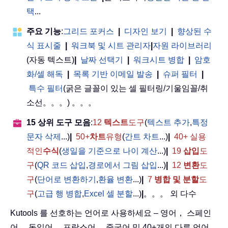
택
...
주요 기능
:
그리드 포커스
|
디자인 보기
|
향상된 수
식 표시줄
|
워크북 및 시트 관리자
|
자원 라이브러리
(자동 텍스트)
|
날짜 선택기
|
워크시트 병합
|
암호
화/셀 해독
|
목록 기반 이메일 발송
|
슈퍼 필터
|
특수 필터
(굵은 글꼴이 있는 셀 필터링/기울임꼴/취
소선。。。) 。。。
15 상위 도구 모음
:
12
텍스트
도구
(
텍스트 추가
,
특정
문자 삭제
...)
|
50+
차트
유형
(
간트 차트
...)
|
40+ 실용
적인
수식
(
생일을 기준으로 나이 계산
...)
|
19
삽입
도
구
(
QR 코드 삽입
,
경로에서 그림 삽입
...)
|
12
변환
도
구
(
단어로 변환하기
,
환율 변환
...)
|
7
병합 및 분할
도
구
(
고급 행 병합
,
Excel 셀 분할
...)
|
。。。 외 다수
Kutools 를 선호하는 언어로 사용하세요 – 영어， 스페인
어， 독일어， 프랑스어， 중국어 및 40+개의 다른 언어