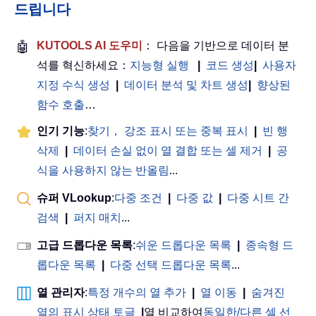
드립니다
🤖
KUTOOLS AI 도우미
： 다음을 기반으로 데이터 분
석를 혁신하세요：
지능형 실행
|
코드 생성
|
사용자
지정 수식 생성
|
데이터 분석 및 차트 생성
|
향상된
함수 호출
…
인기 기능
:
찾기， 강조 표시 또는 중복 표시
|
빈 행
삭제
|
데이터 손실 없이 열 결합 또는 셀 제거
|
공
식을 사용하지 않는 반올림
...
슈퍼 VLookup
:
다중 조건
|
다중 값
|
다중 시트 간
검색
|
퍼지 매치
...
고급 드롭다운 목록
:
쉬운 드롭다운 목록
|
종속형 드
롭다운 목록
|
다중 선택 드롭다운 목록
...
열 관리자
:
특정 개수의 열 추가
|
열 이동
|
숨겨진
열의 표시 상태 토글
|
열 비교하여
동일한/다른 셀 선